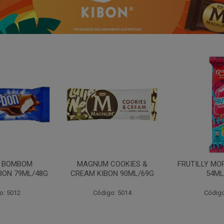
N BOMBOM
MAGNUM COOKIES &
FRUTILLY MO
BON 79ML/48G
CREAM KIBON 90ML/69G
54ML
o: 5012
Código: 5014
Código