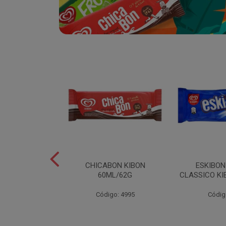
SABOR
CHICABON KIBON
ESKIBO
OCO/FLOCOS
60ML/62G
CLASSICO KI
ON 2L
Código: 4995
Códig
o: 5082