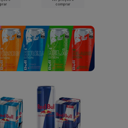
prar
comprar
comp