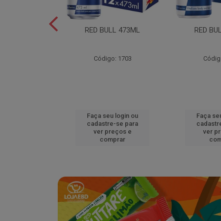
L EDITION
RED BULL 473ML
RED BU
MELAO 250ML
o: 18920
Código: 1703
Códig
u login ou
Faça seu login ou
Faça seu
e-se para
cadastre-se para
cadastr
reços e
ver preços e
ver p
mprar
comprar
com