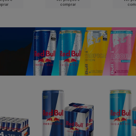
prar
comprar
com