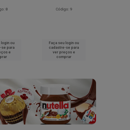
go: 8
Código: 9
Códig
 login ou
Faça seu login ou
Faça seu 
-se para
cadastre-se para
cadastre
eços e
ver preços e
ver pr
prar
comprar
comp