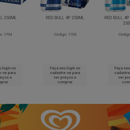
LL 250ML
RED BULL 4P 250ML
RED BULL 4P
25
o: 1704
Código: 1705
Código
 login ou
Faça seu login ou
Faça seu
e-se para
cadastre-se para
cadastre
reços e
ver preços e
ver pr
prar
comprar
com