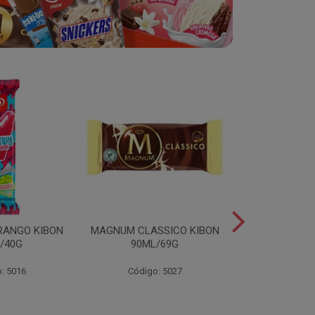
RANGO KIBON
MAGNUM CLASSICO KIBON
MINI ESKIB
/40G
90ML/69G
KIBON 117
: 5016
Código: 5027
Código