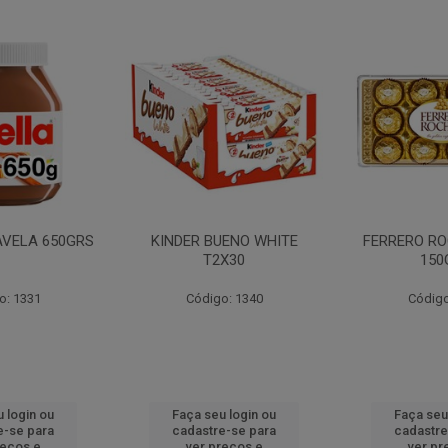
AVELA 650GRS
KINDER BUENO WHITE
FERRERO RO
T2X30
150
o: 1331
Código: 1340
Código
 login ou
Faça seu login ou
Faça seu
e-se para
cadastre-se para
cadastre
reços e
ver preços e
ver pr