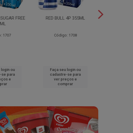
 SUGAR FREE
RED BULL 4P 355ML
RED BULL 4
0ML
TROPICA
: 1707
Código: 1708
Código
 login ou
Faça seu login ou
Faça seu 
-se para
cadastre-se para
cadastre
eços e
ver preços e
ver pr
prar
comprar
comp