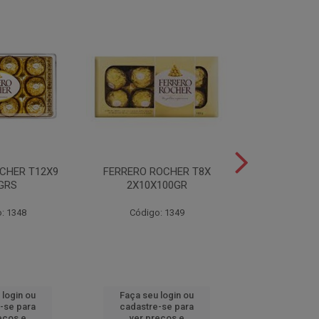
CHER T12X9
FERRERO ROCHER T8X
FERRERO ROC
GRS
2X10X100GR
37,5
: 1348
Código: 1349
Código
 login ou
Faça seu login ou
Faça seu 
-se para
cadastre-se para
cadastre
eços e
ver preços e
ver pr