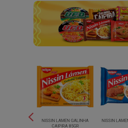
SPAGUETE T5
NISSIN LAMEN GALINHA
NISSIN LAME
00GR
CAIPIRA 85GR