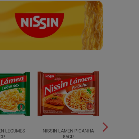
EN LEGUMES
NISSIN LAMEN PICANHA
NISSIN LAMEN
GR
85GR