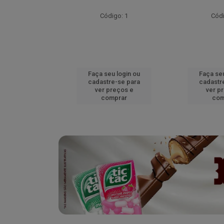
go: 52
Código: 1
Códi
u login ou
Faça seu login ou
Faça seu
e-se para
cadastre-se para
cadastr
reços e
ver preços e
ver p
mprar
comprar
com