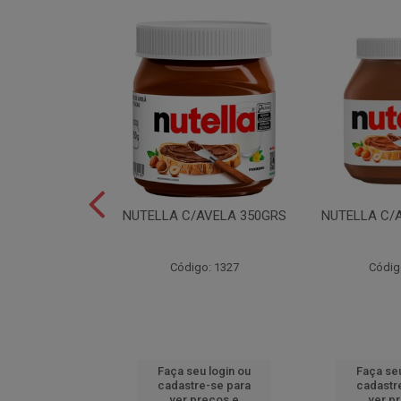
LEI T2X24 40GR
NUTELLA C/AVELA 350GRS
NUTELLA C/
o: 6165
Código: 1327
Códig
u login ou
Faça seu login ou
Faça seu
e-se para
cadastre-se para
cadastr
reços e
ver preços e
ver p