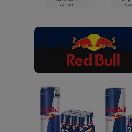
mprar
comprar
com