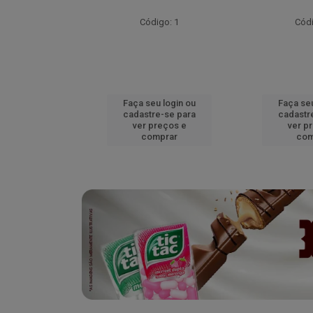
go: 52
Código: 1
Códi
u login ou
Faça seu login ou
Faça seu
e-se para
cadastre-se para
cadastr
reços e
ver preços e
ver p
mprar
comprar
com