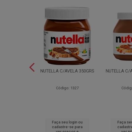
LEI T2X24 40GR
NUTELLA C/AVELA 350GRS
NUTELLA C/
o: 6165
Código: 1327
Códig
u login ou
Faça seu login ou
Faça seu
e-se para
cadastre-se para
cadastr
reços e
ver preços e
ver p