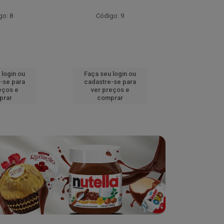
go: 8
Código: 9
Códig
 login ou
Faça seu login ou
Faça seu 
-se para
cadastre-se para
cadastre
eços e
ver preços e
ver pr
prar
comprar
comp