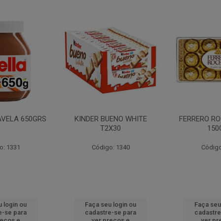
AVELA 650GRS
KINDER BUENO WHITE
FERRERO RO
T2X30
150
o: 1331
Código: 1340
Código
 login ou
Faça seu login ou
Faça seu
e-se para
cadastre-se para
cadastre
reços e
ver preços e
ver pr