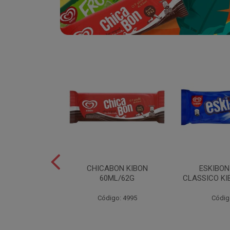
SABOR
CHICABON KIBON
ESKIBO
OCO/FLOCOS
60ML/62G
CLASSICO KI
ON 2L
Código: 4995
Códig
o: 5082