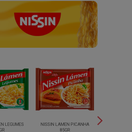
EN LEGUMES
NISSIN LAMEN PICANHA
NISSIN LAMEN
GR
85GR