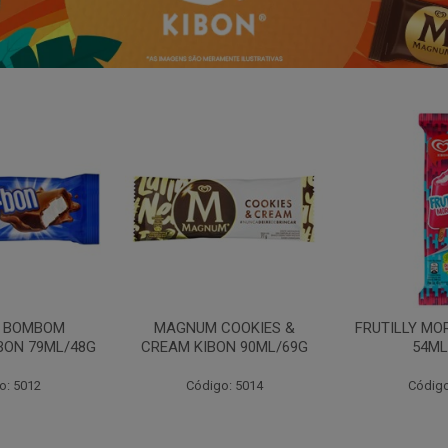
N BOMBOM
MAGNUM COOKIES &
FRUTILLY MO
BON 79ML/48G
CREAM KIBON 90ML/69G
54ML
o: 5012
Código: 5014
Código