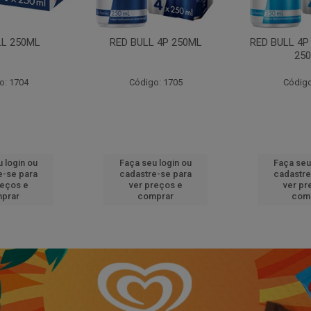
LL 250ML
RED BULL 4P 250ML
RED BULL 4P
25
o: 1704
Código: 1705
Código
 login ou
Faça seu login ou
Faça seu
e-se para
cadastre-se para
cadastre
reços e
ver preços e
ver pr
prar
comprar
com