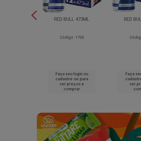
L EDITION
RED BULL 473ML
RED BU
MELAO 250ML
o: 18920
Código: 1703
Códig
u login ou
Faça seu login ou
Faça seu
e-se para
cadastre-se para
cadastr
reços e
ver preços e
ver p
mprar
comprar
com