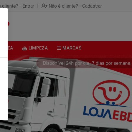
|
 cliente? - Entrar
Não é cliente? - Cadastrar
0
BELEZA
LIMPEZA
MARCAS