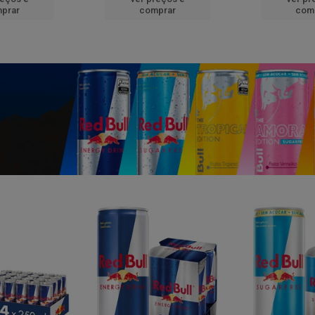
prar
comprar
com