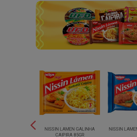
SPAGUETE T5
NISSIN LAMEN GALINHA
NISSIN LAME
00GR
CAIPIRA 85GR