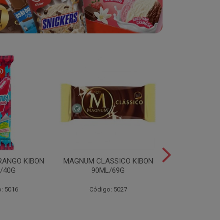
RANGO KIBON
MAGNUM CLASSICO KIBON
MINI ESKIB
/40G
90ML/69G
KIBON 117
: 5016
Código: 5027
Código