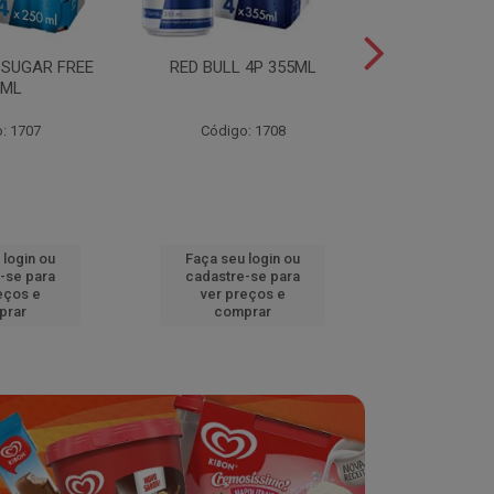
 SUGAR FREE
RED BULL 4P 355ML
RED BULL 4
0ML
TROPICA
: 1707
Código: 1708
Código
 login ou
Faça seu login ou
Faça seu 
-se para
cadastre-se para
cadastre
eços e
ver preços e
ver pr
prar
comprar
comp