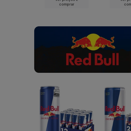
mprar
comprar
com