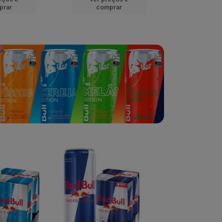
prar
comprar
comp