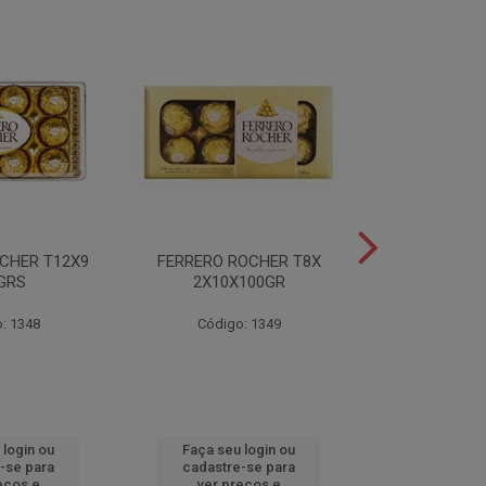
CHER T12X9
FERRERO ROCHER T8X
FERRERO ROC
GRS
2X10X100GR
37,5
: 1348
Código: 1349
Código
 login ou
Faça seu login ou
Faça seu 
-se para
cadastre-se para
cadastre
eços e
ver preços e
ver pr