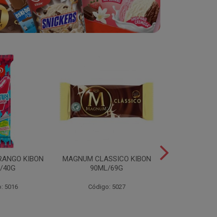
RANGO KIBON
MAGNUM CLASSICO KIBON
MINI ESKIB
/40G
90ML/69G
KIBON 117
: 5016
Código: 5027
Código