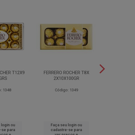
CHER T12X9
FERRERO ROCHER T8X
FERRERO ROC
GRS
2X10X100GR
37,5
: 1348
Código: 1349
Código
 login ou
Faça seu login ou
Faça seu 
-se para
cadastre-se para
cadastre
eços e
ver preços e
ver pr