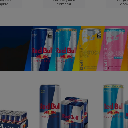
prar
comprar
com