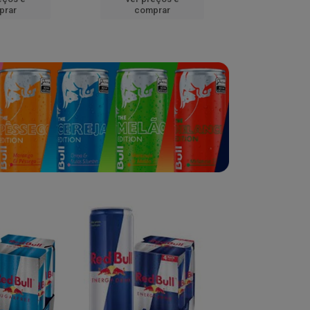
prar
comprar
comp