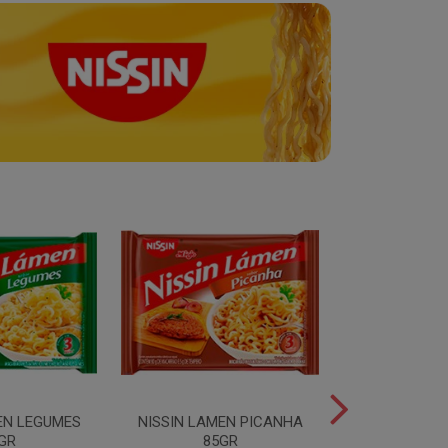
EN LEGUMES
NISSIN LAMEN PICANHA
NISSIN LAMEN
GR
85GR