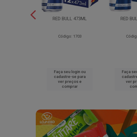
L EDITION
RED BULL 473ML
RED BU
MELAO 250ML
o: 18920
Código: 1703
Códig
u login ou
Faça seu login ou
Faça seu
e-se para
cadastre-se para
cadastr
reços e
ver preços e
ver p
mprar
comprar
com