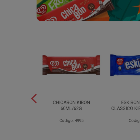
SABOR
CHICABON KIBON
ESKIBO
OCO/FLOCOS
60ML/62G
CLASSICO KI
ON 2L
Código: 4995
Códig
o: 5082