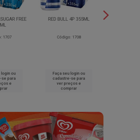
 SUGAR FREE
RED BULL 4P 355ML
RED BULL 4
0ML
TROPICA
: 1707
Código: 1708
Código
 login ou
Faça seu login ou
Faça seu 
-se para
cadastre-se para
cadastre
eços e
ver preços e
ver pr
prar
comprar
comp