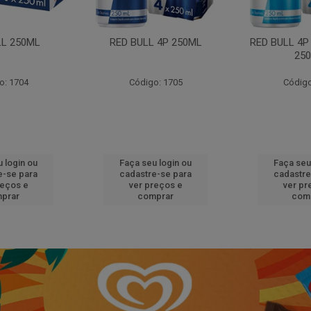
LL 250ML
RED BULL 4P 250ML
RED BULL 4P
25
o: 1704
Código: 1705
Código
 login ou
Faça seu login ou
Faça seu
e-se para
cadastre-se para
cadastre
reços e
ver preços e
ver pr
prar
comprar
com