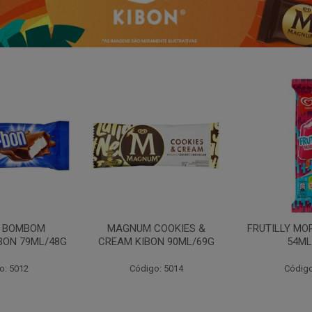
N BOMBOM
MAGNUM COOKIES &
FRUTILLY MO
BON 79ML/48G
CREAM KIBON 90ML/69G
54ML
o: 5012
Código: 5014
Código