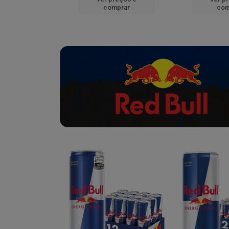
mprar
comprar
com