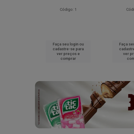
go: 52
Código: 1
Códi
u login ou
Faça seu login ou
Faça seu
e-se para
cadastre-se para
cadastr
reços e
ver preços e
ver p
mprar
comprar
com