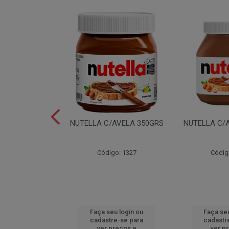
LEI T2X24 40GR
NUTELLA C/AVELA 350GRS
NUTELLA C/
o: 6165
Código: 1327
Códig
u login ou
Faça seu login ou
Faça seu
e-se para
cadastre-se para
cadastr
reços e
ver preços e
ver p