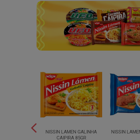
SPAGUETE T5
NISSIN LAMEN GALINHA
NISSIN LAME
00GR
CAIPIRA 85GR