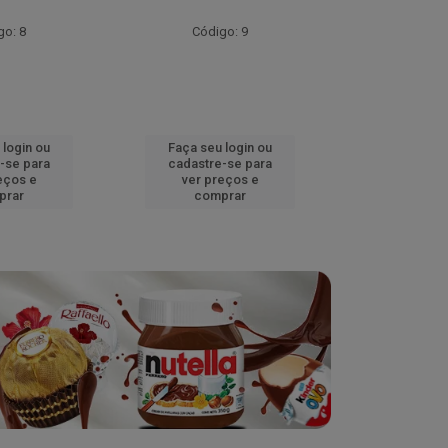
go: 8
Código: 9
Códig
 login ou
Faça seu login ou
Faça seu 
-se para
cadastre-se para
cadastre
eços e
ver preços e
ver pr
prar
comprar
comp