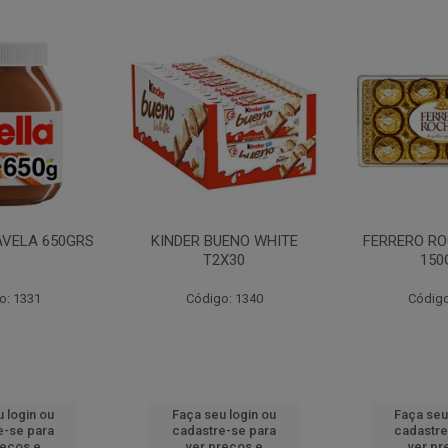
AVELA 650GRS
KINDER BUENO WHITE
FERRERO RO
T2X30
150
o: 1331
Código: 1340
Código
 login ou
Faça seu login ou
Faça seu
e-se para
cadastre-se para
cadastre
reços e
ver preços e
ver pr