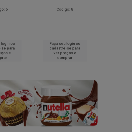
go: 6
Código: 8
Códig
 login ou
Faça seu login ou
Faça seu 
-se para
cadastre-se para
cadastre
eços e
ver preços e
ver pr
prar
comprar
comp