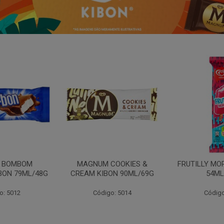
N BOMBOM
MAGNUM COOKIES &
FRUTILLY MO
BON 79ML/48G
CREAM KIBON 90ML/69G
54ML
o: 5012
Código: 5014
Código