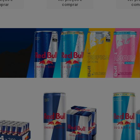
prar
comprar
com