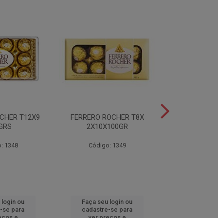
CHER T12X9
FERRERO ROCHER T8X
FERRERO ROC
GRS
2X10X100GR
37,5
: 1348
Código: 1349
Código
 login ou
Faça seu login ou
Faça seu 
-se para
cadastre-se para
cadastre
eços e
ver preços e
ver pr