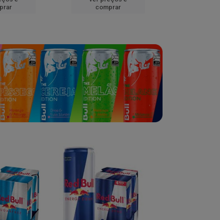
prar
comprar
comp