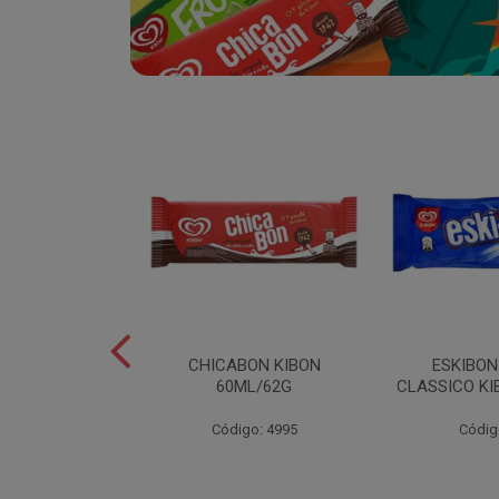
SABOR
CHICABON KIBON
ESKIBO
OCO/FLOCOS
60ML/62G
CLASSICO KI
ON 2L
Código: 4995
Códig
o: 5082