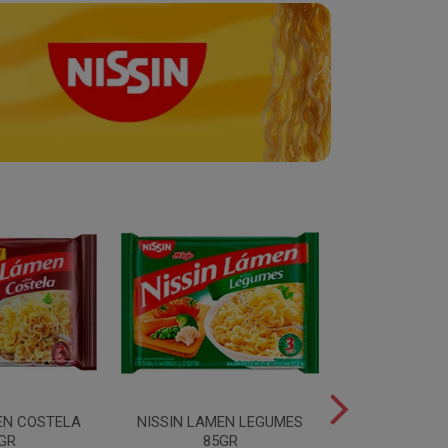
EN COSTELA
NISSIN LAMEN LEGUMES
NISSIN LAM
GR
85GR
85