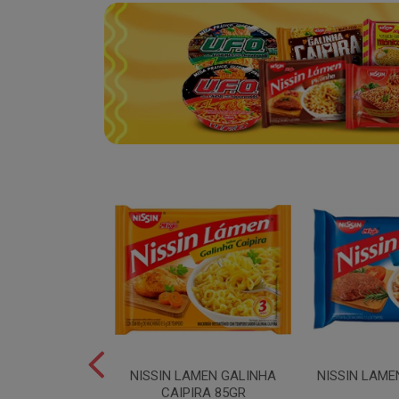
YAKISSOBA
NISSIN LAMEN GALINHA
NISSIN LAME
TADO 500GR
CAIPIRA 85GR