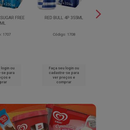
 SUGAR FREE
RED BULL 4P 355ML
RED BULL 4
0ML
TROPICA
: 1707
Código: 1708
Código
 login ou
Faça seu login ou
Faça seu 
-se para
cadastre-se para
cadastre
eços e
ver preços e
ver pr
prar
comprar
comp