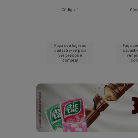
go: 51
Código: 1
Códi
u login ou
Faça seu login ou
Faça seu
e-se para
cadastre-se para
cadastr
reços e
ver preços e
ver p
mprar
comprar
com