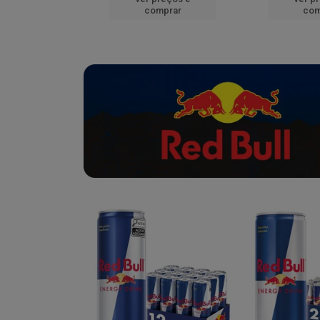
mprar
comprar
com