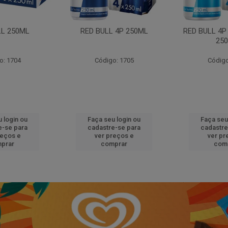
LL 250ML
RED BULL 4P 250ML
RED BULL 4P
25
o: 1704
Código: 1705
Código
 login ou
Faça seu login ou
Faça seu
e-se para
cadastre-se para
cadastre
reços e
ver preços e
ver pr
prar
comprar
com