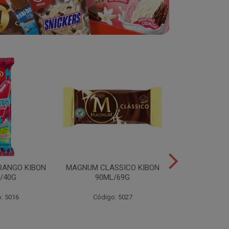
RANGO KIBON
MAGNUM CLASSICO KIBON
MINI ESKIB
/40G
90ML/69G
KIBON 117
: 5016
Código: 5027
Código