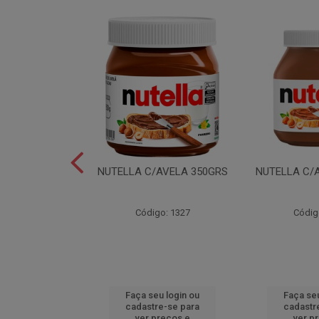
LEI T2X24 40GR
NUTELLA C/AVELA 350GRS
NUTELLA C/
o: 6165
Código: 1327
Códig
u login ou
Faça seu login ou
Faça seu
e-se para
cadastre-se para
cadastr
reços e
ver preços e
ver p