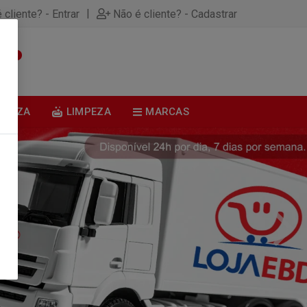
|
 cliente? - Entrar
Não é cliente? - Cadastrar
0
BELEZA
LIMPEZA
MARCAS