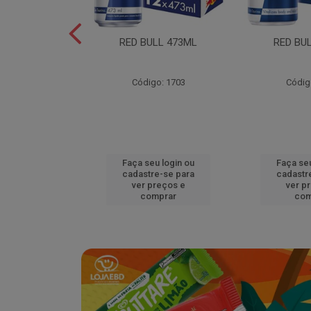
L EDITION
RED BULL 473ML
RED BU
MELAO 250ML
o: 18920
Código: 1703
Códig
u login ou
Faça seu login ou
Faça seu
e-se para
cadastre-se para
cadastr
reços e
ver preços e
ver p
mprar
comprar
com