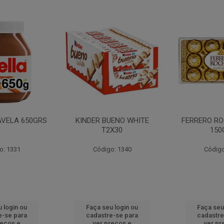
AVELA 650GRS
KINDER BUENO WHITE
FERRERO RO
T2X30
150
o: 1331
Código: 1340
Código
 login ou
Faça seu login ou
Faça seu
e-se para
cadastre-se para
cadastre
reços e
ver preços e
ver pr