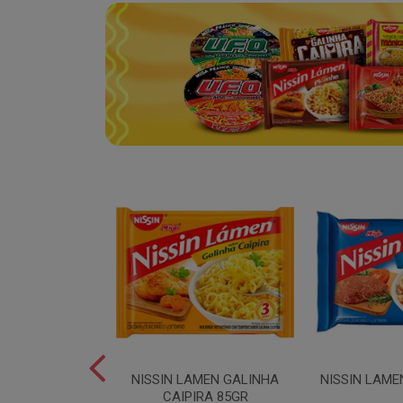
SPAGUETE T5
NISSIN LAMEN GALINHA
NISSIN LAME
00GR
CAIPIRA 85GR