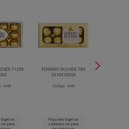
CHER T12X9
FERRERO ROCHER T8X
FERRERO ROC
GRS
2X10X100GR
37,5
: 1348
Código: 1349
Código
 login ou
Faça seu login ou
Faça seu 
-se para
cadastre-se para
cadastre
eços e
ver preços e
ver pr