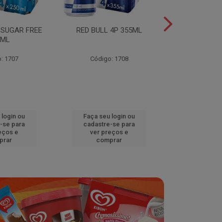
 SUGAR FREE
RED BULL 4P 355ML
RED BULL 4
0ML
TROPICA
: 1707
Código: 1708
Código
 login ou
Faça seu login ou
Faça seu 
-se para
cadastre-se para
cadastre
eços e
ver preços e
ver pr
prar
comprar
comp