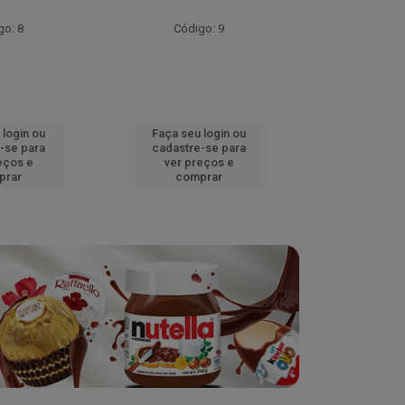
go: 8
Código: 9
Códig
 login ou
Faça seu login ou
Faça seu 
-se para
cadastre-se para
cadastre
eços e
ver preços e
ver pr
prar
comprar
comp