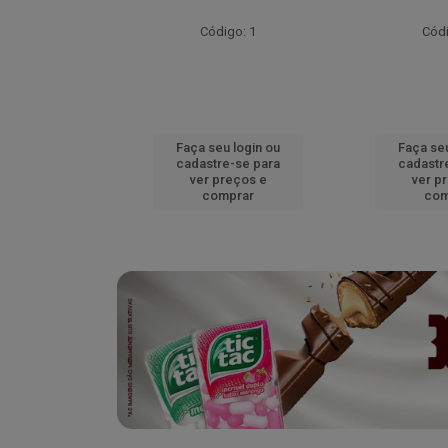
go: 52
Código: 1
Códi
u login ou
Faça seu login ou
Faça seu
e-se para
cadastre-se para
cadastr
reços e
ver preços e
ver p
mprar
comprar
com