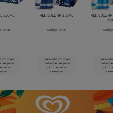
LL 250ML
RED BULL 4P 250ML
RED BULL 4P
25
o: 1704
Código: 1705
Código
 login ou
Faça seu login ou
Faça seu
e-se para
cadastre-se para
cadastre
reços e
ver preços e
ver pr
prar
comprar
com