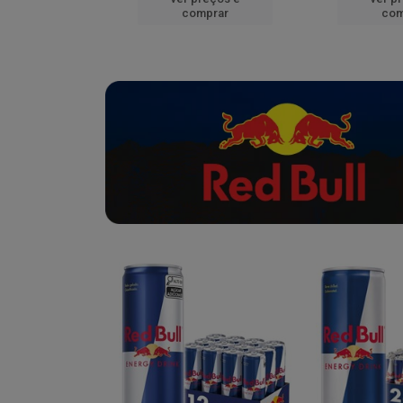
mprar
comprar
com