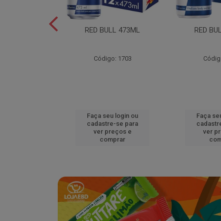
L EDITION
RED BULL 473ML
RED BU
MELAO 250ML
o: 18920
Código: 1703
Códig
u login ou
Faça seu login ou
Faça seu
e-se para
cadastre-se para
cadastr
reços e
ver preços e
ver p
mprar
comprar
com