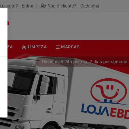
|
 cliente? - Entrar
Não é cliente? - Cadastrar
0
BELEZA
LIMPEZA
MARCAS