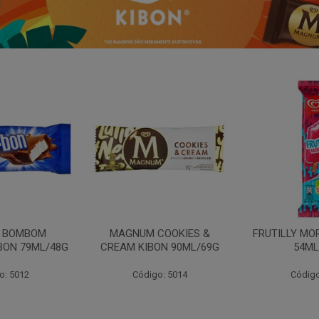
N BOMBOM
MAGNUM COOKIES &
FRUTILLY MO
BON 79ML/48G
CREAM KIBON 90ML/69G
54ML
o: 5012
Código: 5014
Código