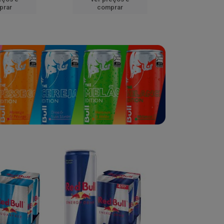
prar
comprar
comp