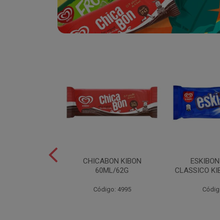
SABOR
CHICABON KIBON
ESKIBO
OCO/FLOCOS
60ML/62G
CLASSICO KI
ON 2L
Código: 4995
Códig
o: 5082