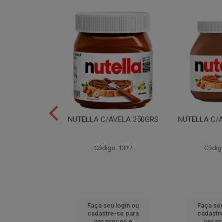
LEI T2X24 40GR
NUTELLA C/AVELA 350GRS
NUTELLA C/
o: 6165
Código: 1327
Códig
u login ou
Faça seu login ou
Faça seu
e-se para
cadastre-se para
cadastr
reços e
ver preços e
ver p