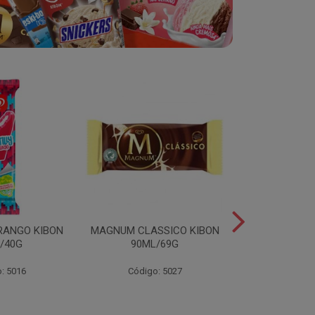
RANGO KIBON
MAGNUM CLASSICO KIBON
MINI ESKIB
/40G
90ML/69G
KIBON 117
: 5016
Código: 5027
Código