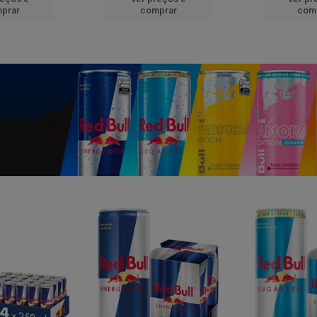
prar
comprar
com