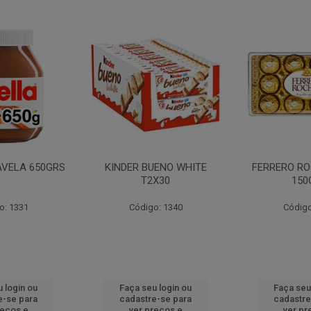
AVELA 650GRS
KINDER BUENO WHITE
FERRERO RO
T2X30
150
o: 1331
Código: 1340
Código
 login ou
Faça seu login ou
Faça seu
e-se para
cadastre-se para
cadastre
reços e
ver preços e
ver pr