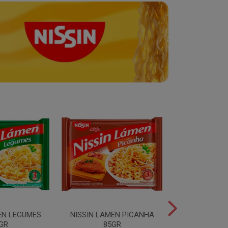
EN LEGUMES
NISSIN LAMEN PICANHA
NISSIN LAMEN
GR
85GR