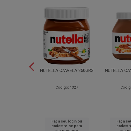
LEI T2X24 40GR
NUTELLA C/AVELA 350GRS
NUTELLA C/
o: 6165
Código: 1327
Códig
u login ou
Faça seu login ou
Faça seu
e-se para
cadastre-se para
cadastr
reços e
ver preços e
ver p