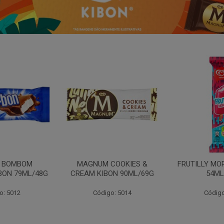
N BOMBOM
MAGNUM COOKIES &
FRUTILLY MO
BON 79ML/48G
CREAM KIBON 90ML/69G
54ML
o: 5012
Código: 5014
Código