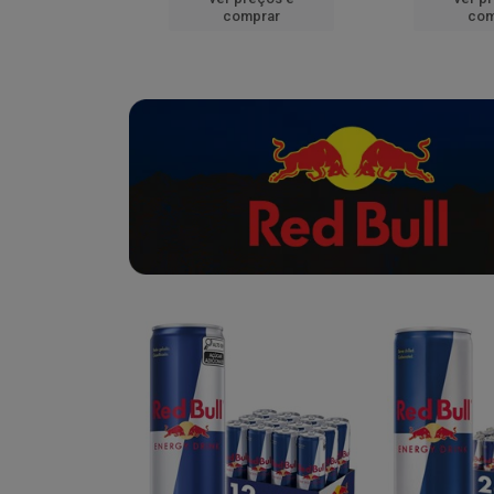
mprar
comprar
com