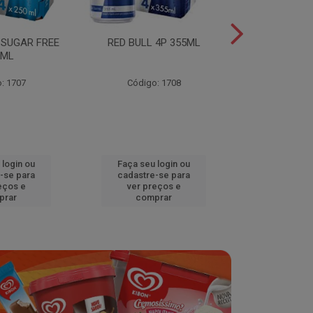
 SUGAR FREE
RED BULL 4P 355ML
RED BULL 4
0ML
TROPICA
: 1707
Código: 1708
Código
 login ou
Faça seu login ou
Faça seu 
-se para
cadastre-se para
cadastre
eços e
ver preços e
ver pr
prar
comprar
comp