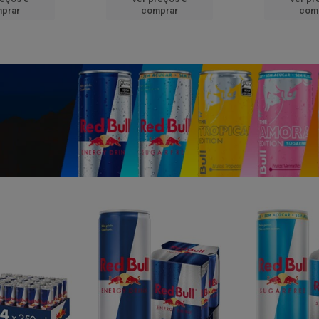
prar
comprar
com