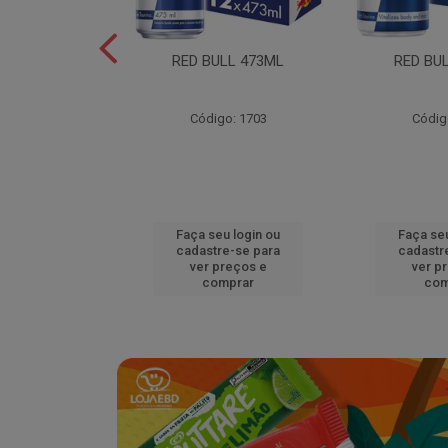
L EDITION
RED BULL 473ML
RED BU
MELAO 250ML
o: 18920
Código: 1703
Códig
u login ou
Faça seu login ou
Faça seu
e-se para
cadastre-se para
cadastr
reços e
ver preços e
ver p
mprar
comprar
com