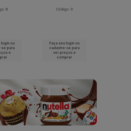
go: 8
Código: 9
Códig
 login ou
Faça seu login ou
Faça seu 
-se para
cadastre-se para
cadastre
eços e
ver preços e
ver pr
prar
comprar
comp