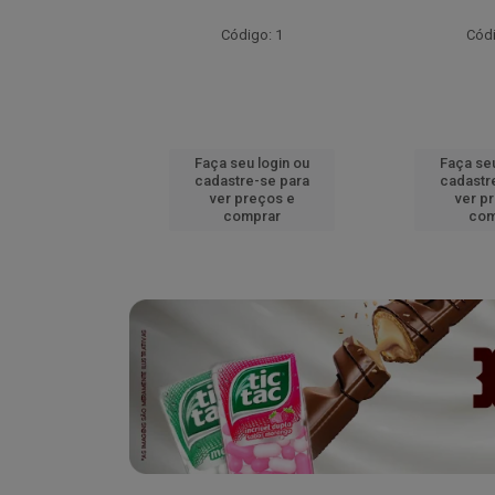
go: 52
Código: 1
Códi
u login ou
Faça seu login ou
Faça seu
e-se para
cadastre-se para
cadastr
reços e
ver preços e
ver p
mprar
comprar
com