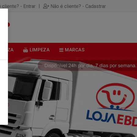
|
 cliente? - Entrar
Não é cliente? - Cadastrar
0
BELEZA
LIMPEZA
MARCAS