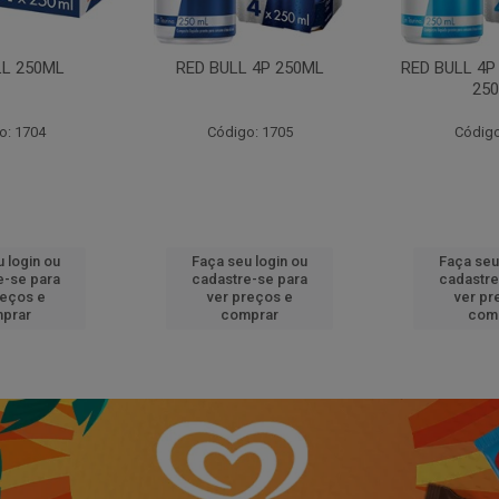
LL 250ML
RED BULL 4P 250ML
RED BULL 4P
25
o: 1704
Código: 1705
Código
 login ou
Faça seu login ou
Faça seu
e-se para
cadastre-se para
cadastre
reços e
ver preços e
ver pr
prar
comprar
com