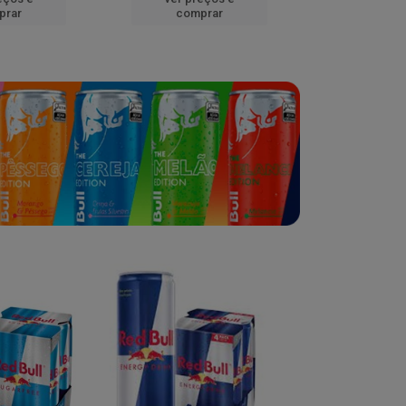
prar
comprar
comp