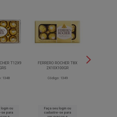
CHER T12X9
FERRERO ROCHER T8X
FERRERO ROC
GRS
2X10X100GR
37,5
: 1348
Código: 1349
Código
 login ou
Faça seu login ou
Faça seu 
-se para
cadastre-se para
cadastre
eços e
ver preços e
ver pr