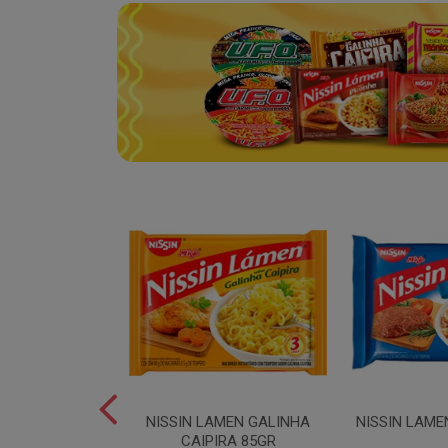
SPAGUETE T5
NISSIN LAMEN GALINHA
NISSIN LAME
00GR
CAIPIRA 85GR