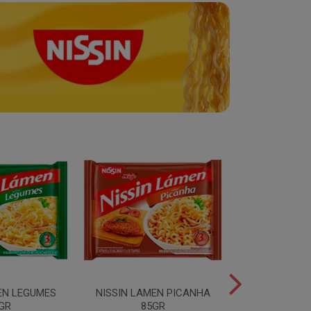
EN LEGUMES
NISSIN LAMEN PICANHA
NISSIN LAMEN
GR
85GR