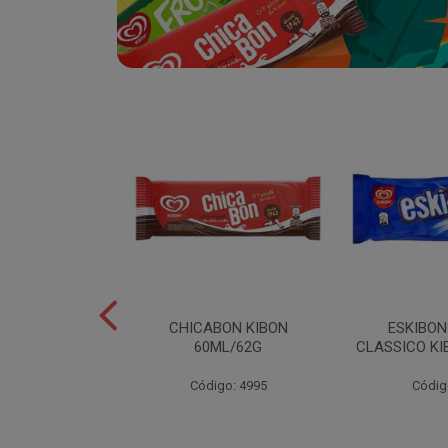
SABOR
CHICABON KIBON
ESKIBO
OCO/FLOCOS
60ML/62G
CLASSICO KI
ON 2L
Código: 4995
Códig
o: 5082