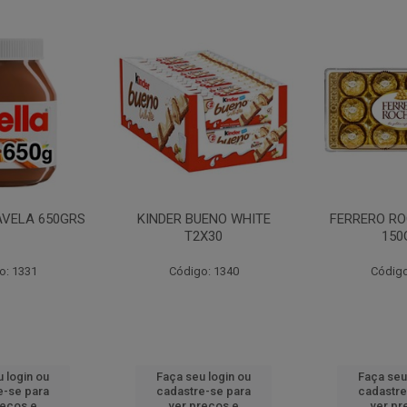
AVELA 650GRS
KINDER BUENO WHITE
FERRERO RO
T2X30
150
o: 1331
Código: 1340
Código
 login ou
Faça seu login ou
Faça seu
e-se para
cadastre-se para
cadastre
reços e
ver preços e
ver pr