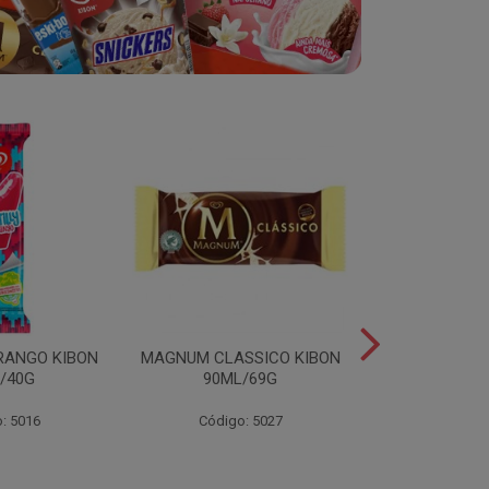
RANGO KIBON
MAGNUM CLASSICO KIBON
MINI ESKIB
/40G
90ML/69G
KIBON 117
: 5016
Código: 5027
Código