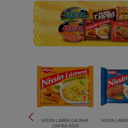
SPAGUETE T5
NISSIN LAMEN GALINHA
NISSIN LAME
00GR
CAIPIRA 85GR