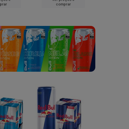
prar
comprar
comp