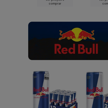
mprar
comprar
com