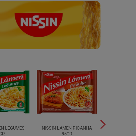
EN LEGUMES
NISSIN LAMEN PICANHA
NISSIN LAMEN
GR
85GR