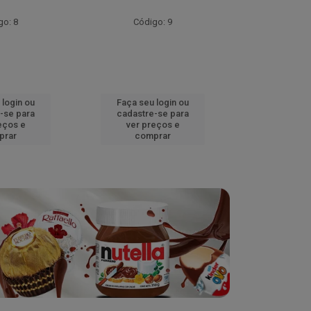
go: 8
Código: 9
Códig
 login ou
Faça seu login ou
Faça seu 
-se para
cadastre-se para
cadastre
eços e
ver preços e
ver pr
prar
comprar
comp