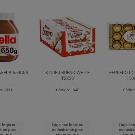
AVELA 650GRS
KINDER BUENO WHITE
FERRERO RO
T2X30
150
o: 1331
Código: 1340
Código
 login ou
Faça seu login ou
Faça seu
e-se para
cadastre-se para
cadastre
reços e
ver preços e
ver pr