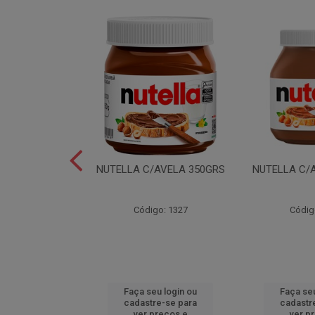
LEI T2X24 40GR
NUTELLA C/AVELA 350GRS
NUTELLA C/
o: 6165
Código: 1327
Códig
u login ou
Faça seu login ou
Faça seu
e-se para
cadastre-se para
cadastr
reços e
ver preços e
ver p