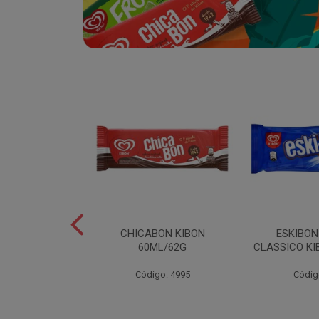
SABOR
CHICABON KIBON
ESKIBO
OCO/FLOCOS
60ML/62G
CLASSICO KI
ON 2L
Código: 4995
Códig
o: 5082