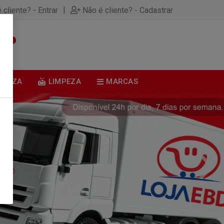
|
 cliente? - Entrar
Não é cliente? - Cadastrar
0
BELEZA
LIMPEZA
MARCAS