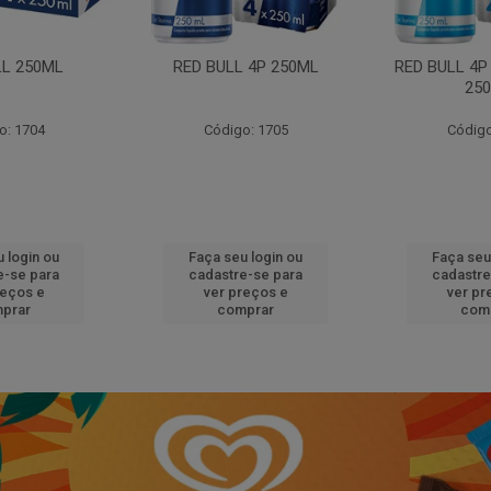
LL 250ML
RED BULL 4P 250ML
RED BULL 4P
25
o: 1704
Código: 1705
Código
 login ou
Faça seu login ou
Faça seu
e-se para
cadastre-se para
cadastre
reços e
ver preços e
ver pr
prar
comprar
com