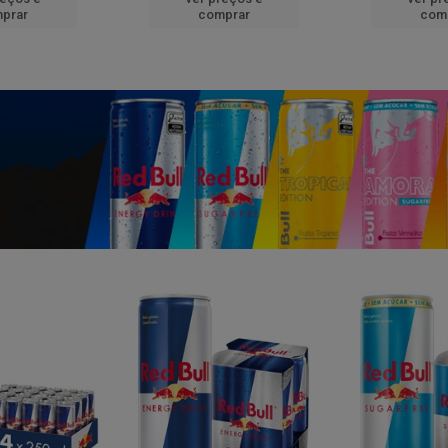
prar
comprar
com