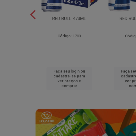
L EDITION
RED BULL 473ML
RED BU
MELAO 250ML
o: 18920
Código: 1703
Códig
u login ou
Faça seu login ou
Faça seu
e-se para
cadastre-se para
cadastr
reços e
ver preços e
ver p
mprar
comprar
com