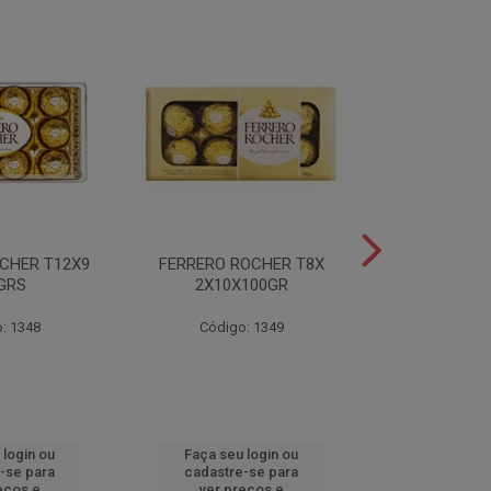
CHER T12X9
FERRERO ROCHER T8X
FERRERO ROC
GRS
2X10X100GR
37,5
: 1348
Código: 1349
Código
 login ou
Faça seu login ou
Faça seu 
-se para
cadastre-se para
cadastre
eços e
ver preços e
ver pr