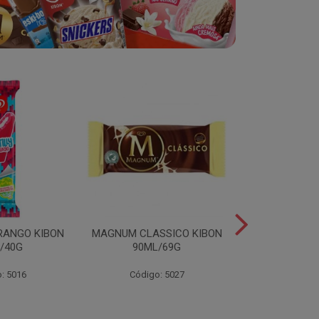
RANGO KIBON
MAGNUM CLASSICO KIBON
MINI ESKIB
/40G
90ML/69G
KIBON 117
: 5016
Código: 5027
Código