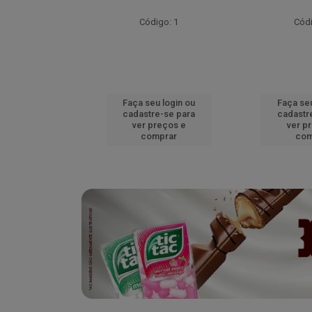
go: 52
Código: 1
Códi
u login ou
Faça seu login ou
Faça seu
e-se para
cadastre-se para
cadastr
reços e
ver preços e
ver p
mprar
comprar
com