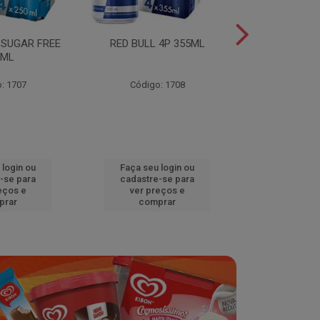
 SUGAR FREE
RED BULL 4P 355ML
RED BULL 4
0ML
TROPICA
: 1707
Código: 1708
Código
 login ou
Faça seu login ou
Faça seu 
-se para
cadastre-se para
cadastre
eços e
ver preços e
ver pr
prar
comprar
comp