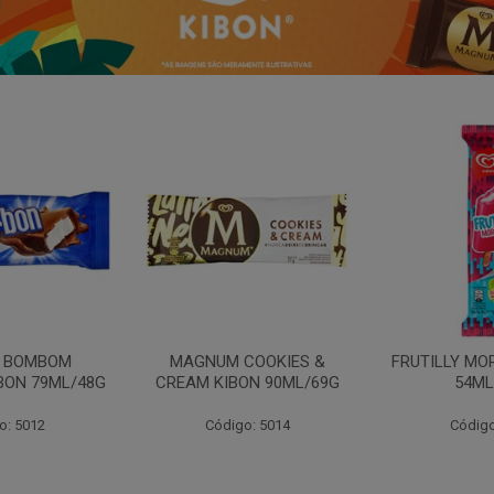
N BOMBOM
MAGNUM COOKIES &
FRUTILLY MO
BON 79ML/48G
CREAM KIBON 90ML/69G
54ML
o: 5012
Código: 5014
Código