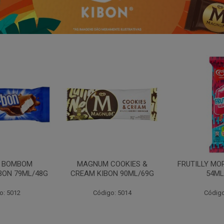
N BOMBOM
MAGNUM COOKIES &
FRUTILLY MO
BON 79ML/48G
CREAM KIBON 90ML/69G
54ML
o: 5012
Código: 5014
Código