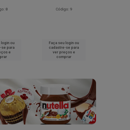
go: 8
Código: 9
Códig
 login ou
Faça seu login ou
Faça seu 
-se para
cadastre-se para
cadastre
eços e
ver preços e
ver pr
prar
comprar
comp