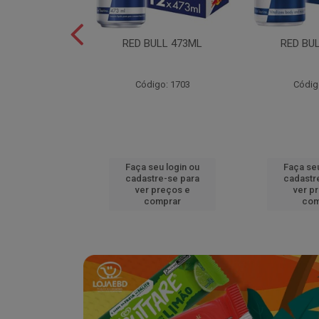
L EDITION
RED BULL 473ML
RED BU
MELAO 250ML
o: 18920
Código: 1703
Códig
u login ou
Faça seu login ou
Faça seu
e-se para
cadastre-se para
cadastr
reços e
ver preços e
ver p
mprar
comprar
com