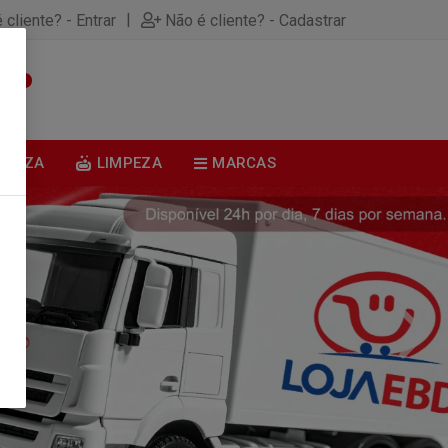
|
 cliente? - Entrar
Não é cliente? - Cadastrar
0
BELEZA
LIMPEZA
MARCAS