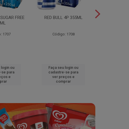
 SUGAR FREE
RED BULL 4P 355ML
RED BULL 4
0ML
TROPICA
: 1707
Código: 1708
Código
 login ou
Faça seu login ou
Faça seu 
-se para
cadastre-se para
cadastre
eços e
ver preços e
ver pr
prar
comprar
comp