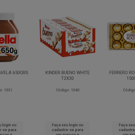
AVELA 650GRS
KINDER BUENO WHITE
FERRERO RO
T2X30
150
o: 1331
Código: 1340
Código
 login ou
Faça seu login ou
Faça seu
e-se para
cadastre-se para
cadastre
reços e
ver preços e
ver pr