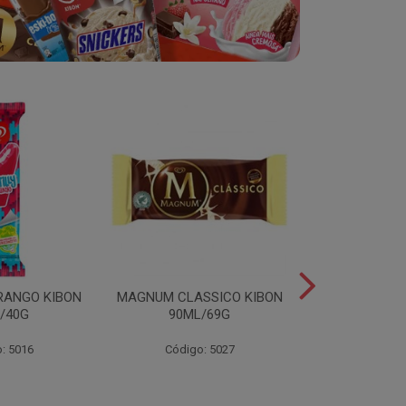
RANGO KIBON
MAGNUM CLASSICO KIBON
MINI ESKIB
/40G
90ML/69G
KIBON 117
: 5016
Código: 5027
Código