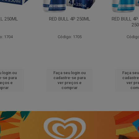
LL 250ML
RED BULL 4P 250ML
RED BULL 4P
25
o: 1704
Código: 1705
Código
 login ou
Faça seu login ou
Faça seu
e-se para
cadastre-se para
cadastre
reços e
ver preços e
ver pr
prar
comprar
com