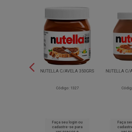
LEI T2X24 40GR
NUTELLA C/AVELA 350GRS
NUTELLA C/
o: 6165
Código: 1327
Códig
u login ou
Faça seu login ou
Faça seu
e-se para
cadastre-se para
cadastr
reços e
ver preços e
ver p