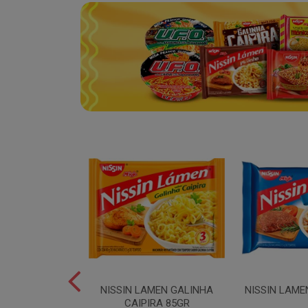
SPAGUETE T5
NISSIN LAMEN GALINHA
NISSIN LAME
00GR
CAIPIRA 85GR