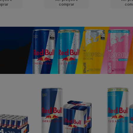
prar
comprar
com