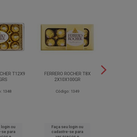
CHER T12X9
FERRERO ROCHER T8X
FERRERO ROC
GRS
2X10X100GR
37,5
: 1348
Código: 1349
Código
 login ou
Faça seu login ou
Faça seu 
-se para
cadastre-se para
cadastre
eços e
ver preços e
ver pr