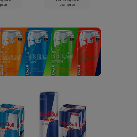
prar
comprar
comp