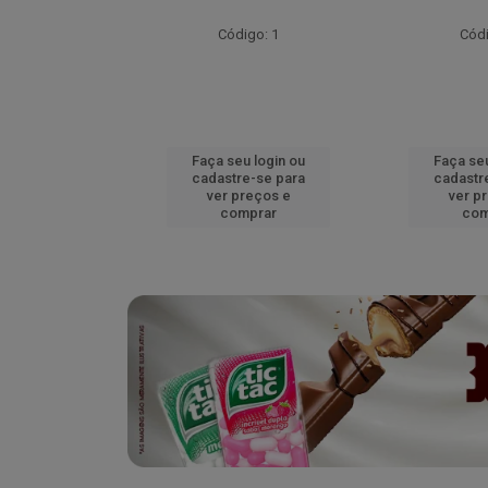
go: 52
Código: 1
Códi
u login ou
Faça seu login ou
Faça seu
e-se para
cadastre-se para
cadastr
reços e
ver preços e
ver p
mprar
comprar
com