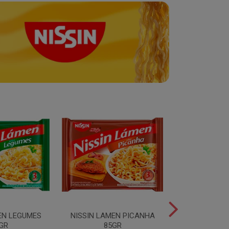
EN LEGUMES
NISSIN LAMEN PICANHA
NISSIN LAMEN
GR
85GR