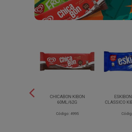
SABOR
CHICABON KIBON
ESKIBO
OCO/FLOCOS
60ML/62G
CLASSICO KI
ON 2L
Código: 4995
Códig
o: 5082