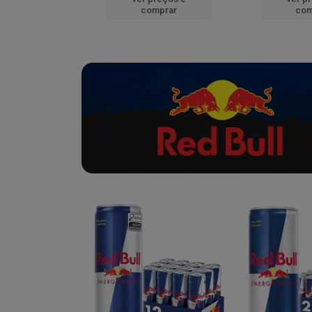
mprar
comprar
com