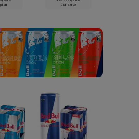
prar
comprar
comp