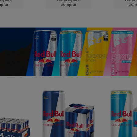
prar
comprar
com