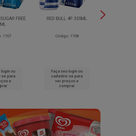
 SUGAR FREE
RED BULL 4P 355ML
RED BULL 4
0ML
TROPICA
: 1707
Código: 1708
Código
 login ou
Faça seu login ou
Faça seu 
-se para
cadastre-se para
cadastre
eços e
ver preços e
ver pr
prar
comprar
comp