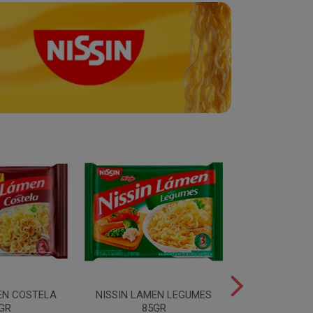
EN COSTELA
NISSIN LAMEN LEGUMES
NISSIN LAM
GR
85GR
85