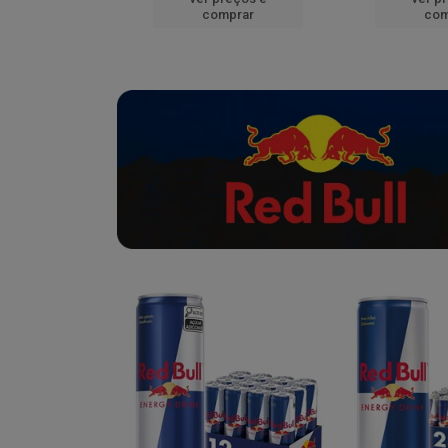
mprar
comprar
com