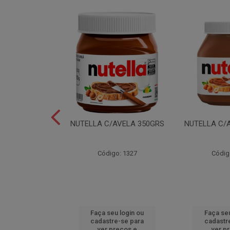
LEI T2X24 40GR
NUTELLA C/AVELA 350GRS
NUTELLA C/
o: 6165
Código: 1327
Códig
u login ou
Faça seu login ou
Faça seu
e-se para
cadastre-se para
cadastr
reços e
ver preços e
ver p