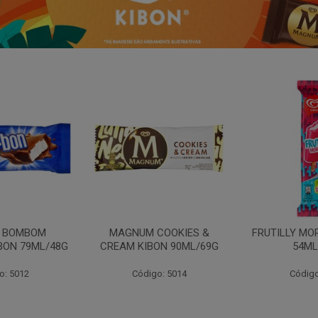
N BOMBOM
MAGNUM COOKIES &
FRUTILLY MO
BON 79ML/48G
CREAM KIBON 90ML/69G
54ML
o: 5012
Código: 5014
Código