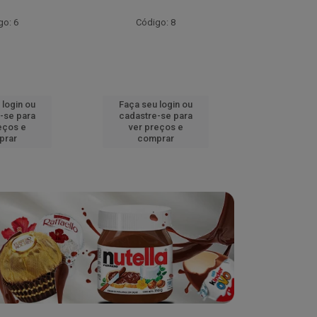
go: 6
Código: 8
Códig
 login ou
Faça seu login ou
Faça seu 
-se para
cadastre-se para
cadastre
eços e
ver preços e
ver pr
prar
comprar
comp