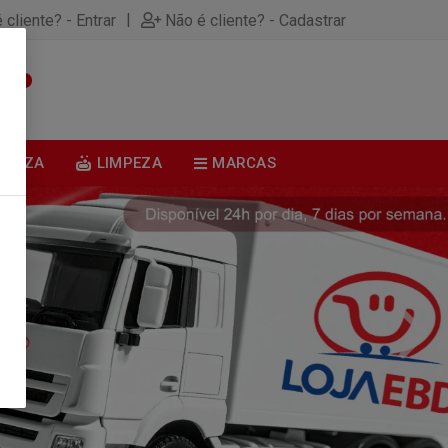
|
 cliente? - Entrar
Não é cliente? - Cadastrar
0
BELEZA
LIMPEZA
MARCAS