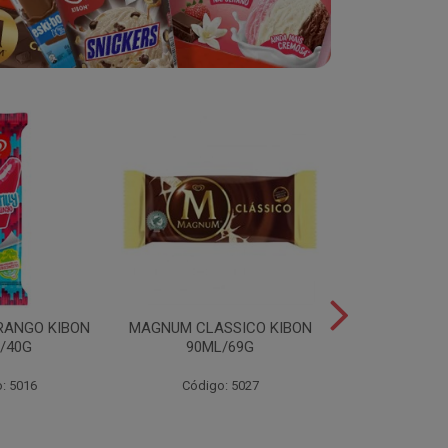
RANGO KIBON
MAGNUM CLASSICO KIBON
MINI ESKIB
/40G
90ML/69G
KIBON 117
: 5016
Código: 5027
Código