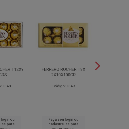
CHER T12X9
FERRERO ROCHER T8X
FERRERO ROC
GRS
2X10X100GR
37,5
: 1348
Código: 1349
Código
 login ou
Faça seu login ou
Faça seu 
-se para
cadastre-se para
cadastre
eços e
ver preços e
ver pr