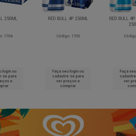
LL 250ML
RED BULL 4P 250ML
RED BULL 4P
25
o: 1704
Código: 1705
Código
 login ou
Faça seu login ou
Faça seu
e-se para
cadastre-se para
cadastre
reços e
ver preços e
ver pr
prar
comprar
com