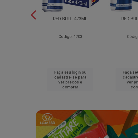
L EDITION
RED BULL 473ML
RED BU
MELAO 250ML
o: 18920
Código: 1703
Códig
u login ou
Faça seu login ou
Faça seu
e-se para
cadastre-se para
cadastr
reços e
ver preços e
ver p
mprar
comprar
com