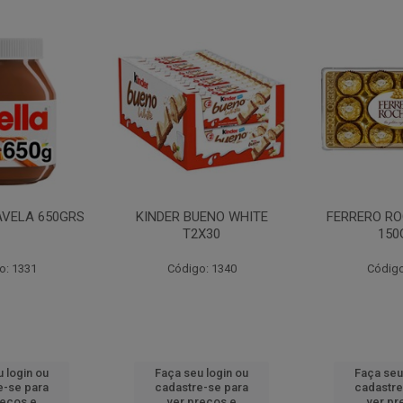
AVELA 650GRS
KINDER BUENO WHITE
FERRERO RO
T2X30
150
o: 1331
Código: 1340
Código
 login ou
Faça seu login ou
Faça seu
e-se para
cadastre-se para
cadastre
reços e
ver preços e
ver pr