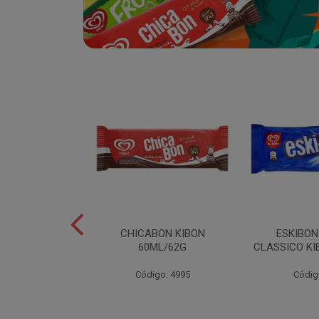
SABOR
CHICABON KIBON
ESKIBO
OCO/FLOCOS
60ML/62G
CLASSICO KI
ON 2L
Código: 4995
Códig
o: 5082