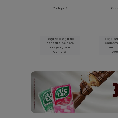
go: 51
Código: 1
Códi
u login ou
Faça seu login ou
Faça seu
e-se para
cadastre-se para
cadastr
reços e
ver preços e
ver p
mprar
comprar
com