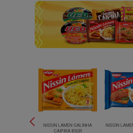
YAKISSOBA
NISSIN LAMEN GALINHA
NISSIN LAME
TADO 500GR
CAIPIRA 85GR