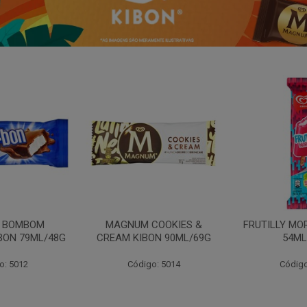
N BOMBOM
MAGNUM COOKIES &
FRUTILLY MO
BON 79ML/48G
CREAM KIBON 90ML/69G
54ML
o: 5012
Código: 5014
Código