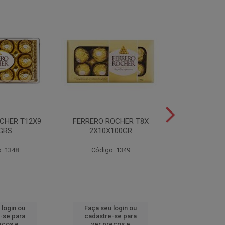
CHER T12X9
FERRERO ROCHER T8X
FERRERO ROC
GRS
2X10X100GR
37,5
: 1348
Código: 1349
Código
 login ou
Faça seu login ou
Faça seu 
-se para
cadastre-se para
cadastre
eços e
ver preços e
ver pr