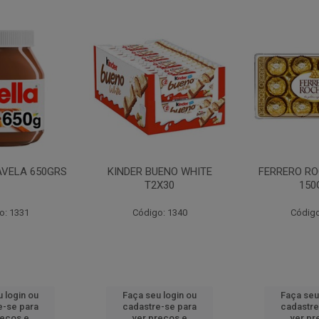
AVELA 650GRS
KINDER BUENO WHITE
FERRERO RO
T2X30
150
o: 1331
Código: 1340
Código
 login ou
Faça seu login ou
Faça seu
e-se para
cadastre-se para
cadastre
reços e
ver preços e
ver pr