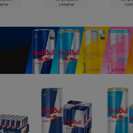
prar
comprar
com