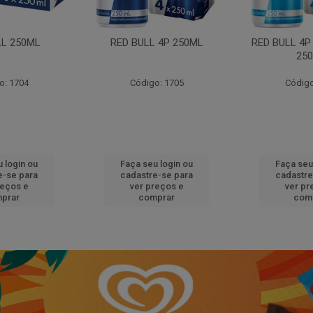
LL 250ML
RED BULL 4P 250ML
RED BULL 4P
25
o: 1704
Código: 1705
Código
 login ou
Faça seu login ou
Faça seu
e-se para
cadastre-se para
cadastre
reços e
ver preços e
ver pr
prar
comprar
com