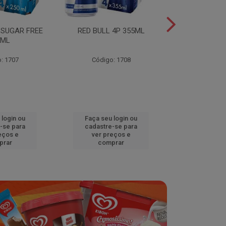
 SUGAR FREE
RED BULL 4P 355ML
RED BULL 4
0ML
TROPICA
: 1707
Código: 1708
Código
 login ou
Faça seu login ou
Faça seu 
-se para
cadastre-se para
cadastre
eços e
ver preços e
ver pr
prar
comprar
comp