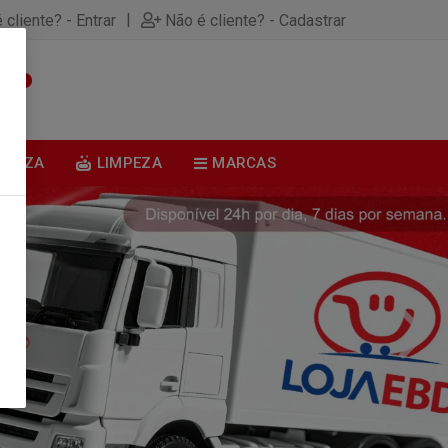
|
 cliente? - Entrar
Não é cliente? - Cadastrar
0
BELEZA
LIMPEZA
MARCAS