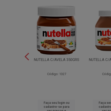
LEI T2X24 40GR
NUTELLA C/AVELA 350GRS
NUTELLA C/
o: 6165
Código: 1327
Códig
u login ou
Faça seu login ou
Faça seu
e-se para
cadastre-se para
cadastr
reços e
ver preços e
ver p