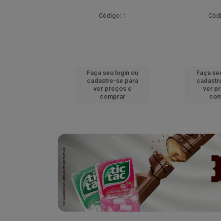
go: 52
Código: 1
Códi
u login ou
Faça seu login ou
Faça seu
e-se para
cadastre-se para
cadastr
reços e
ver preços e
ver p
mprar
comprar
com