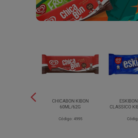
SABOR
CHICABON KIBON
ESKIBO
OCO/FLOCOS
60ML/62G
CLASSICO KI
ON 2L
Código: 4995
Códig
o: 5082