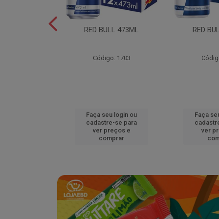
L EDITION
RED BULL 473ML
RED BU
MELAO 250ML
o: 18920
Código: 1703
Códig
u login ou
Faça seu login ou
Faça seu
e-se para
cadastre-se para
cadastr
reços e
ver preços e
ver p
mprar
comprar
com