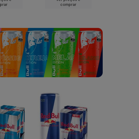
prar
comprar
comp