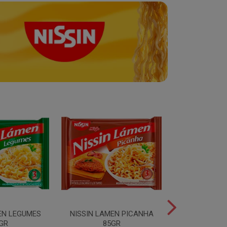
EN LEGUMES
NISSIN LAMEN PICANHA
NISSIN LAMEN
GR
85GR