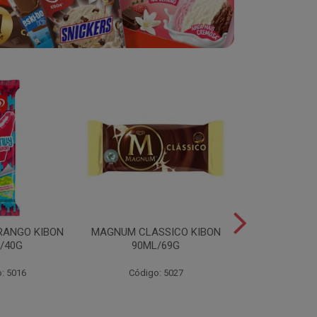
RANGO KIBON
MAGNUM CLASSICO KIBON
MINI ESKIB
/40G
90ML/69G
KIBON 117
: 5016
Código: 5027
Código