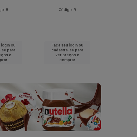
go: 8
Código: 9
Códig
 login ou
Faça seu login ou
Faça seu 
-se para
cadastre-se para
cadastre
eços e
ver preços e
ver pr
prar
comprar
comp