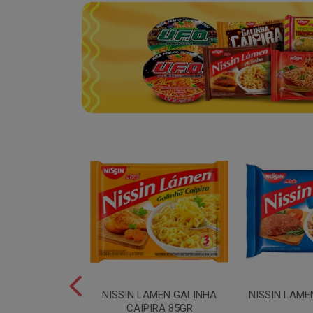
SPAGUETE T5
NISSIN LAMEN GALINHA
NISSIN LAME
00GR
CAIPIRA 85GR