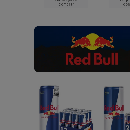
mprar
comprar
com