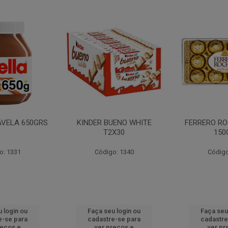
AVELA 650GRS
KINDER BUENO WHITE
FERRERO RO
T2X30
150
o: 1331
Código: 1340
Código
 login ou
Faça seu login ou
Faça seu
e-se para
cadastre-se para
cadastre
reços e
ver preços e
ver pr