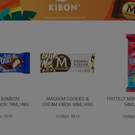
N BOMBOM
MAGNUM COOKIES &
FRUTILLY MO
BON 79ML/48G
CREAM KIBON 90ML/69G
54ML
o: 5012
Código: 5014
Código