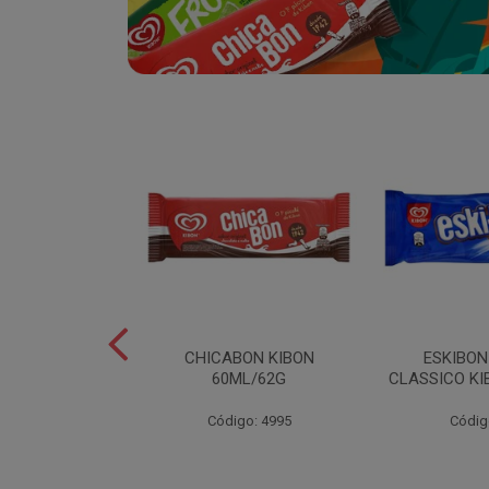
SABOR
CHICABON KIBON
ESKIBO
OCO/FLOCOS
60ML/62G
CLASSICO KI
ON 2L
Código: 4995
Códig
o: 5082