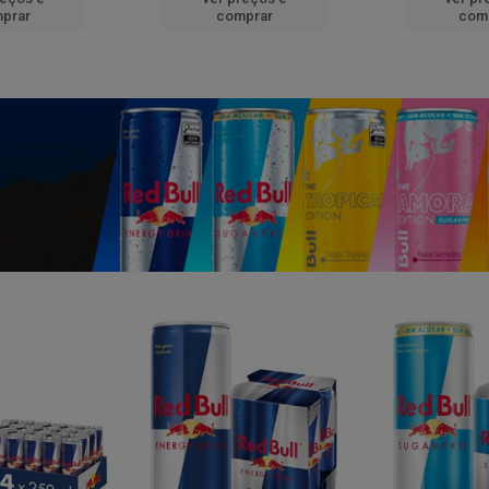
prar
comprar
com