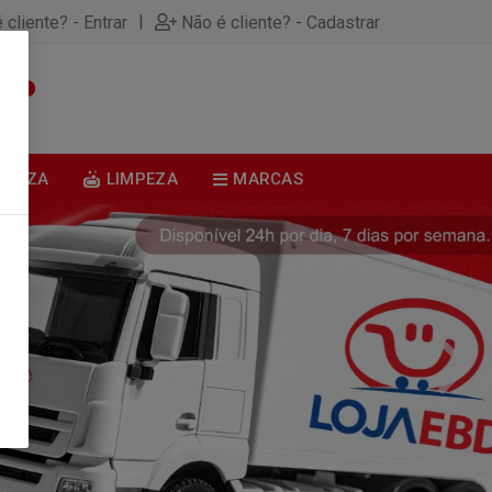
|
 cliente? - Entrar
Não é cliente? - Cadastrar
0
BELEZA
LIMPEZA
MARCAS