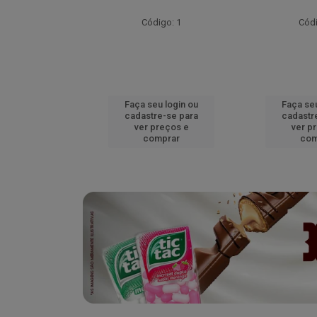
go: 52
Código: 1
Códi
u login ou
Faça seu login ou
Faça seu
e-se para
cadastre-se para
cadastr
reços e
ver preços e
ver p
mprar
comprar
com