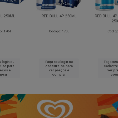
LL 250ML
RED BULL 4P 250ML
RED BULL 4P
25
o: 1704
Código: 1705
Código
 login ou
Faça seu login ou
Faça seu
e-se para
cadastre-se para
cadastre
reços e
ver preços e
ver pr
prar
comprar
com