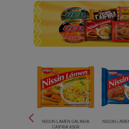
SPAGUETE T5
NISSIN LAMEN GALINHA
NISSIN LAME
00GR
CAIPIRA 85GR