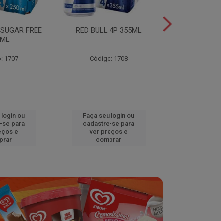
 SUGAR FREE
RED BULL 4P 355ML
RED BULL 4
0ML
TROPICA
: 1707
Código: 1708
Código
 login ou
Faça seu login ou
Faça seu 
-se para
cadastre-se para
cadastre
eços e
ver preços e
ver pr
prar
comprar
comp