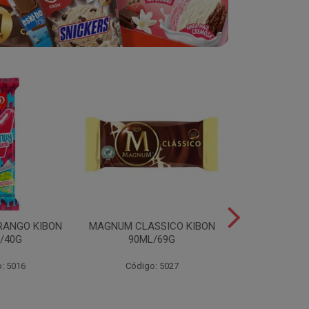
RANGO KIBON
MAGNUM CLASSICO KIBON
MINI ESKIB
/40G
90ML/69G
KIBON 117
: 5016
Código: 5027
Código