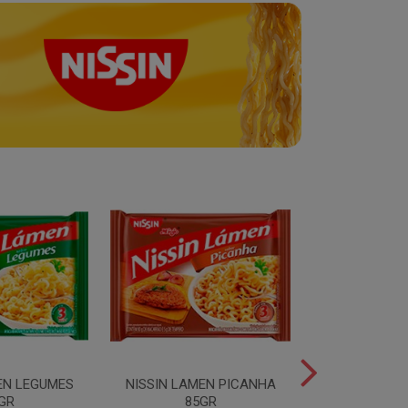
EN LEGUMES
NISSIN LAMEN PICANHA
NISSIN LAMEN
GR
85GR