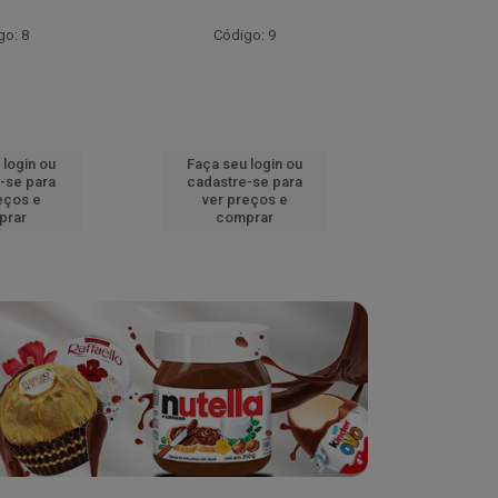
go: 8
Código: 9
Códig
 login ou
Faça seu login ou
Faça seu 
-se para
cadastre-se para
cadastre
eços e
ver preços e
ver pr
prar
comprar
comp