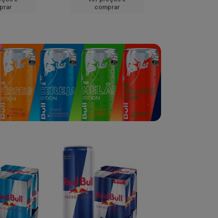
prar
comprar
comp