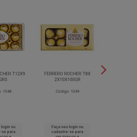
CHER T12X9
FERRERO ROCHER T8X
FERRERO ROC
GRS
2X10X100GR
37,5
: 1348
Código: 1349
Código
 login ou
Faça seu login ou
Faça seu 
-se para
cadastre-se para
cadastre
eços e
ver preços e
ver pr