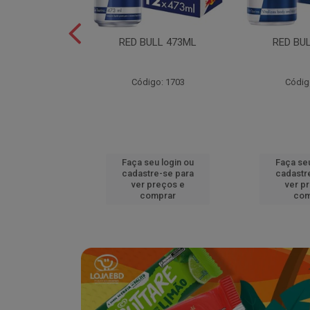
L EDITION
RED BULL 473ML
RED BU
MELAO 250ML
o: 18920
Código: 1703
Códig
u login ou
Faça seu login ou
Faça seu
e-se para
cadastre-se para
cadastr
reços e
ver preços e
ver p
mprar
comprar
com