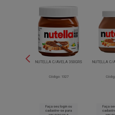
LEI T2X24 40GR
NUTELLA C/AVELA 350GRS
NUTELLA C/
o: 6165
Código: 1327
Códig
u login ou
Faça seu login ou
Faça seu
e-se para
cadastre-se para
cadastr
reços e
ver preços e
ver p