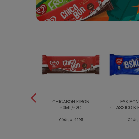
SABOR
CHICABON KIBON
ESKIBO
OCO/FLOCOS
60ML/62G
CLASSICO KI
ON 2L
Código: 4995
Códig
o: 5082