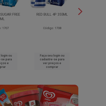
 SUGAR FREE
RED BULL 4P 355ML
RED BULL 4
0ML
TROPICA
: 1707
Código: 1708
Código
 login ou
Faça seu login ou
Faça seu 
-se para
cadastre-se para
cadastre
eços e
ver preços e
ver pr
prar
comprar
comp