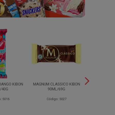
RANGO KIBON
MAGNUM CLASSICO KIBON
MINI ESKIB
/40G
90ML/69G
KIBON 117
: 5016
Código: 5027
Código