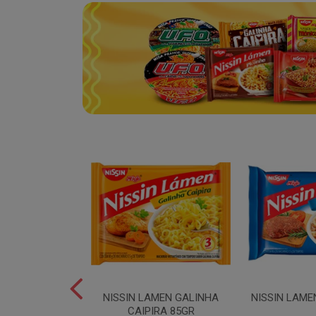
SPAGUETE T5
NISSIN LAMEN GALINHA
NISSIN LAME
00GR
CAIPIRA 85GR