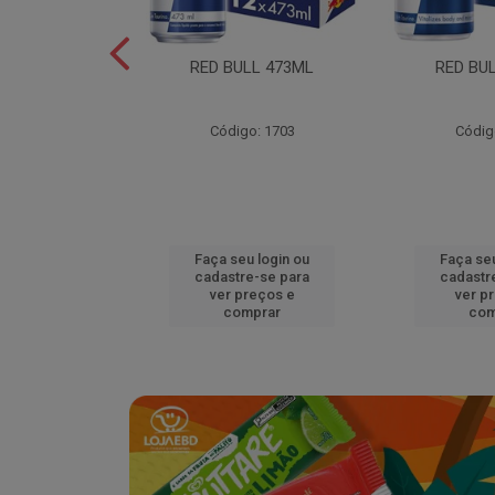
L EDITION
RED BULL 473ML
RED BU
MELAO 250ML
o: 18920
Código: 1703
Códig
u login ou
Faça seu login ou
Faça seu
e-se para
cadastre-se para
cadastr
reços e
ver preços e
ver p
mprar
comprar
com