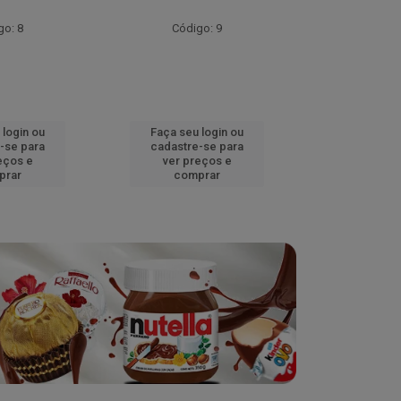
go: 8
Código: 9
Códig
 login ou
Faça seu login ou
Faça seu 
-se para
cadastre-se para
cadastre
eços e
ver preços e
ver pr
prar
comprar
comp