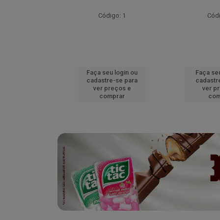
go: 52
Código: 1
Códi
u login ou
Faça seu login ou
Faça seu
e-se para
cadastre-se para
cadastr
reços e
ver preços e
ver p
mprar
comprar
com