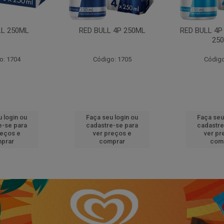
LL 250ML
RED BULL 4P 250ML
RED BULL 4P
25
o: 1704
Código: 1705
Código
 login ou
Faça seu login ou
Faça seu
e-se para
cadastre-se para
cadastre
reços e
ver preços e
ver pr
prar
comprar
com