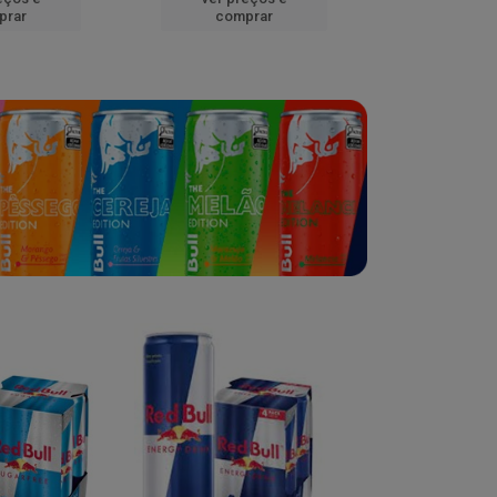
prar
comprar
comp