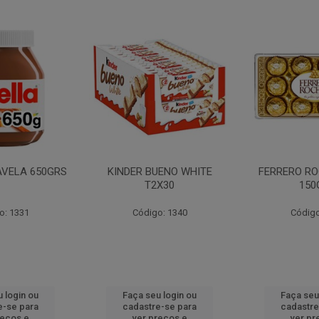
AVELA 650GRS
KINDER BUENO WHITE
FERRERO RO
T2X30
150
o: 1331
Código: 1340
Código
 login ou
Faça seu login ou
Faça seu
e-se para
cadastre-se para
cadastre
reços e
ver preços e
ver pr