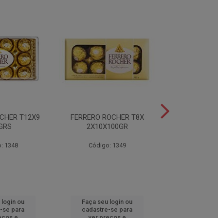
CHER T12X9
FERRERO ROCHER T8X
FERRERO ROC
GRS
2X10X100GR
37,5
: 1348
Código: 1349
Código
 login ou
Faça seu login ou
Faça seu 
-se para
cadastre-se para
cadastre
eços e
ver preços e
ver pr