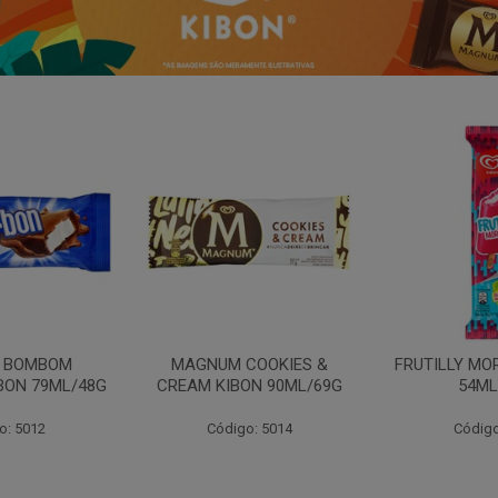
N BOMBOM
MAGNUM COOKIES &
FRUTILLY MO
BON 79ML/48G
CREAM KIBON 90ML/69G
54ML
o: 5012
Código: 5014
Código