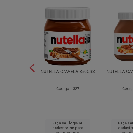
LEI T2X24 40GR
NUTELLA C/AVELA 350GRS
NUTELLA C/
o: 6165
Código: 1327
Códig
u login ou
Faça seu login ou
Faça seu
e-se para
cadastre-se para
cadastr
reços e
ver preços e
ver p