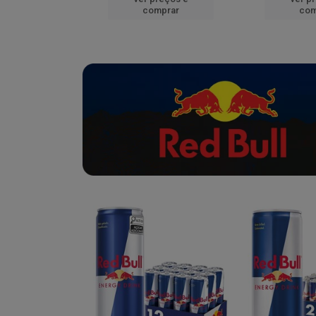
mprar
comprar
com