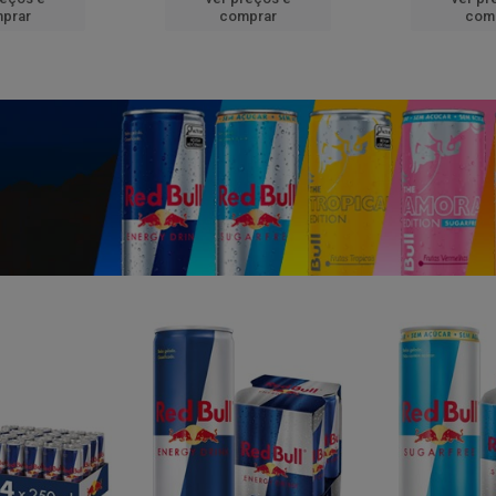
prar
comprar
com