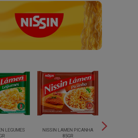
EN LEGUMES
NISSIN LAMEN PICANHA
NISSIN LAMEN
GR
85GR