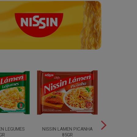
EN LEGUMES
NISSIN LAMEN PICANHA
NISSIN LAMEN
GR
85GR