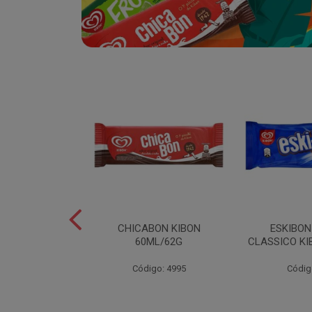
SABOR
CHICABON KIBON
ESKIBO
OCO/FLOCOS
60ML/62G
CLASSICO KI
ON 2L
Código: 4995
Códig
o: 5082