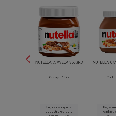
LEI T2X24 40GR
NUTELLA C/AVELA 350GRS
NUTELLA C/
o: 6165
Código: 1327
Códig
u login ou
Faça seu login ou
Faça seu
e-se para
cadastre-se para
cadastr
reços e
ver preços e
ver p