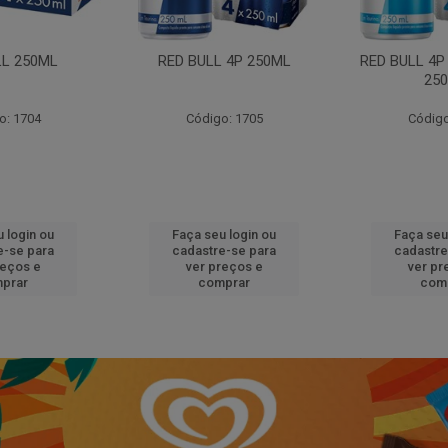
LL 250ML
RED BULL 4P 250ML
RED BULL 4P
25
o: 1704
Código: 1705
Código
 login ou
Faça seu login ou
Faça seu
e-se para
cadastre-se para
cadastre
reços e
ver preços e
ver pr
prar
comprar
com