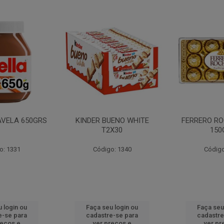
AVELA 650GRS
KINDER BUENO WHITE
FERRERO RO
T2X30
150
o: 1331
Código: 1340
Código
 login ou
Faça seu login ou
Faça seu
e-se para
cadastre-se para
cadastre
reços e
ver preços e
ver pr