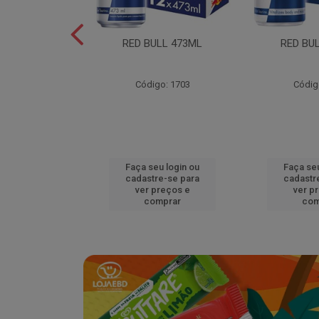
L EDITION
RED BULL 473ML
RED BU
MELAO 250ML
o: 18920
Código: 1703
Códig
u login ou
Faça seu login ou
Faça seu
e-se para
cadastre-se para
cadastr
reços e
ver preços e
ver p
mprar
comprar
com