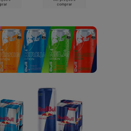
prar
comprar
comp