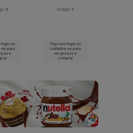
go: 8
Código: 9
Códig
 login ou
Faça seu login ou
Faça seu 
-se para
cadastre-se para
cadastre
eços e
ver preços e
ver pr
prar
comprar
comp