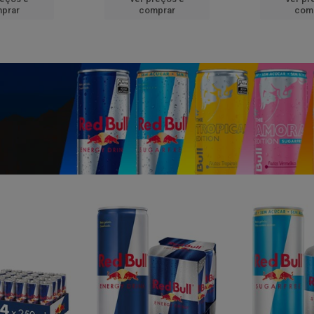
prar
comprar
com