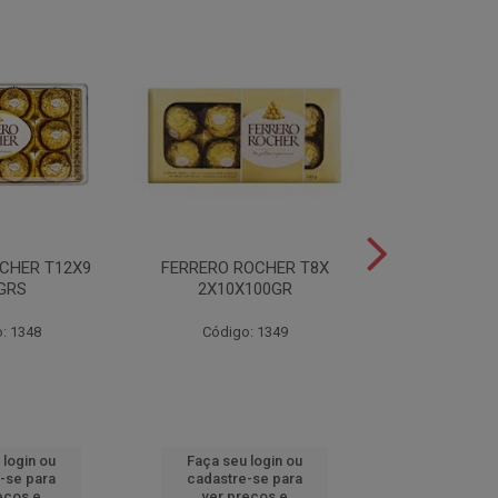
CHER T12X9
FERRERO ROCHER T8X
FERRERO ROC
GRS
2X10X100GR
37,5
: 1348
Código: 1349
Código
 login ou
Faça seu login ou
Faça seu 
-se para
cadastre-se para
cadastre
eços e
ver preços e
ver pr