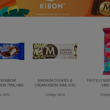
N BOMBOM
MAGNUM COOKIES &
FRUTILLY MO
BON 79ML/48G
CREAM KIBON 90ML/69G
54ML
o: 5012
Código: 5014
Código