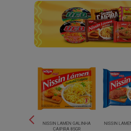
SPAGUETE T5
NISSIN LAMEN GALINHA
NISSIN LAME
00GR
CAIPIRA 85GR