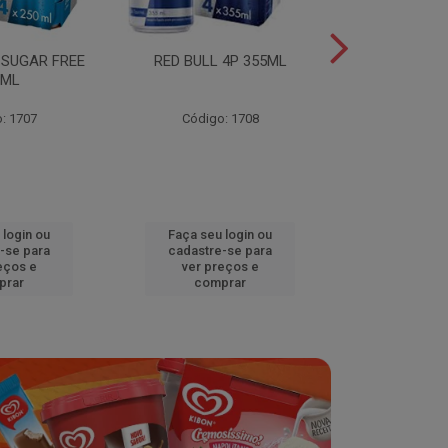
 SUGAR FREE
RED BULL 4P 355ML
RED BULL 4
0ML
TROPICA
: 1707
Código: 1708
Código
 login ou
Faça seu login ou
Faça seu 
-se para
cadastre-se para
cadastre
eços e
ver preços e
ver pr
prar
comprar
comp