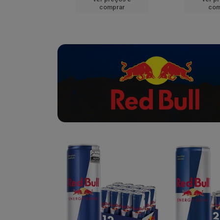
mprar
comprar
com