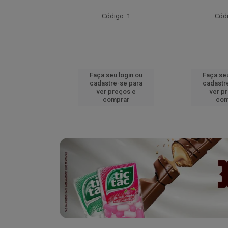
go: 52
Código: 1
Códi
u login ou
Faça seu login ou
Faça seu
e-se para
cadastre-se para
cadastr
reços e
ver preços e
ver p
mprar
comprar
com