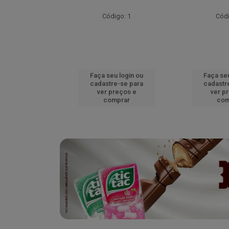
go: 51
Código: 1
Códi
u login ou
Faça seu login ou
Faça seu
e-se para
cadastre-se para
cadastr
reços e
ver preços e
ver p
mprar
comprar
com