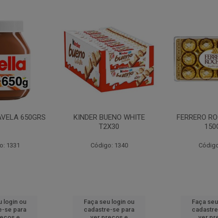
AVELA 650GRS
KINDER BUENO WHITE
FERRERO RO
T2X30
150
o: 1331
Código: 1340
Código
 login ou
Faça seu login ou
Faça seu
e-se para
cadastre-se para
cadastre
reços e
ver preços e
ver pr