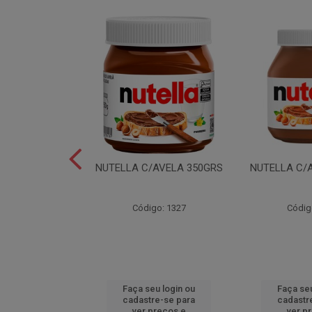
LEI T2X24 40GR
NUTELLA C/AVELA 350GRS
NUTELLA C/
o: 6165
Código: 1327
Códig
u login ou
Faça seu login ou
Faça seu
e-se para
cadastre-se para
cadastr
reços e
ver preços e
ver p