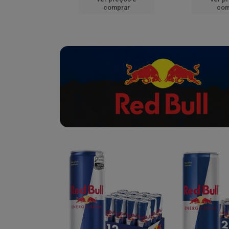
mprar
comprar
com