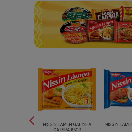
YAKISSOBA
NISSIN LAMEN GALINHA
NISSIN LAME
TADO 500GR
CAIPIRA 85GR