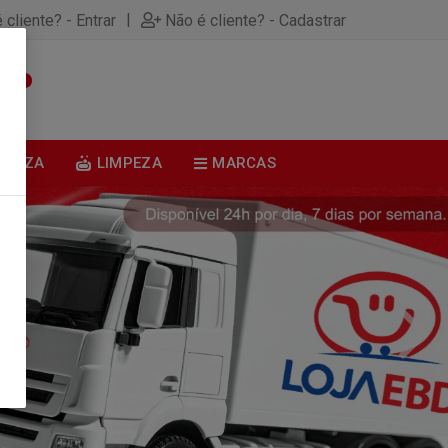
|
 cliente? - Entrar
Não é cliente? - Cadastrar
0
BELEZA
LIMPEZA
MARCAS