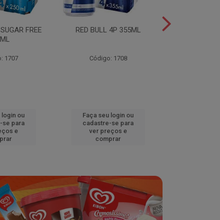
 SUGAR FREE
RED BULL 4P 355ML
RED BULL 4
0ML
TROPICA
: 1707
Código: 1708
Código
 login ou
Faça seu login ou
Faça seu 
-se para
cadastre-se para
cadastre
eços e
ver preços e
ver pr
prar
comprar
comp