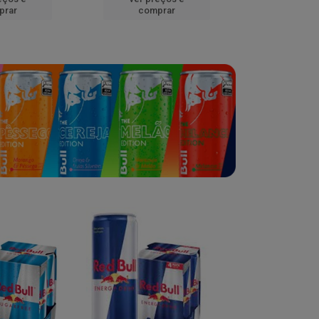
prar
comprar
comp