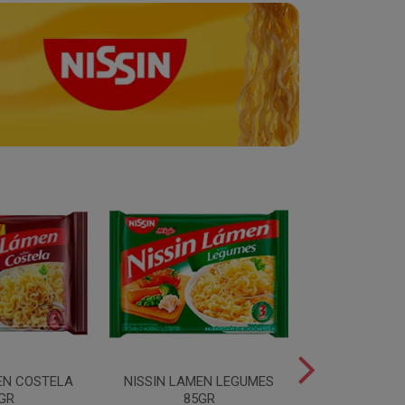
EN COSTELA
NISSIN LAMEN LEGUMES
NISSIN LAM
GR
85GR
85