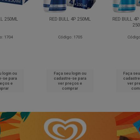
LL 250ML
RED BULL 4P 250ML
RED BULL 4P
25
o: 1704
Código: 1705
Código
 login ou
Faça seu login ou
Faça seu
e-se para
cadastre-se para
cadastre
reços e
ver preços e
ver pr
prar
comprar
com