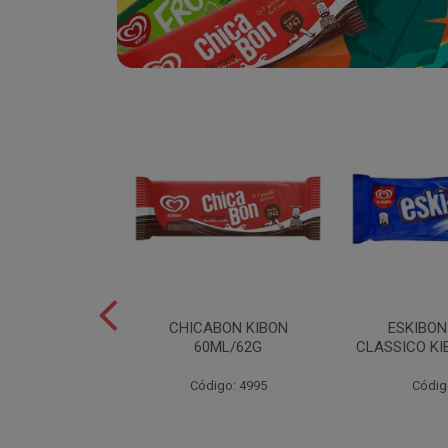
SABOR
CHICABON KIBON
ESKIBO
OCO/FLOCOS
60ML/62G
CLASSICO KI
ON 2L
Código: 4995
Códig
o: 5082