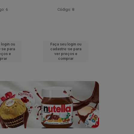
go: 6
Código: 8
Códig
 login ou
Faça seu login ou
Faça seu 
-se para
cadastre-se para
cadastre
eços e
ver preços e
ver pr
prar
comprar
comp