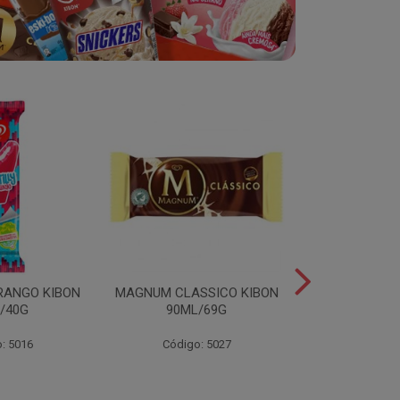
RANGO KIBON
MAGNUM CLASSICO KIBON
MINI ESKIB
/40G
90ML/69G
KIBON 117
: 5016
Código: 5027
Código