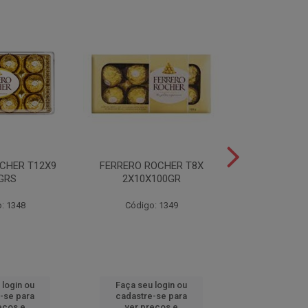
CHER T12X9
FERRERO ROCHER T8X
FERRERO ROC
GRS
2X10X100GR
37,5
: 1348
Código: 1349
Código
 login ou
Faça seu login ou
Faça seu 
-se para
cadastre-se para
cadastre
eços e
ver preços e
ver pr