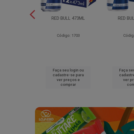
L EDITION
RED BULL 473ML
RED BU
MELAO 250ML
o: 18920
Código: 1703
Códig
u login ou
Faça seu login ou
Faça seu
e-se para
cadastre-se para
cadastr
reços e
ver preços e
ver p
mprar
comprar
com