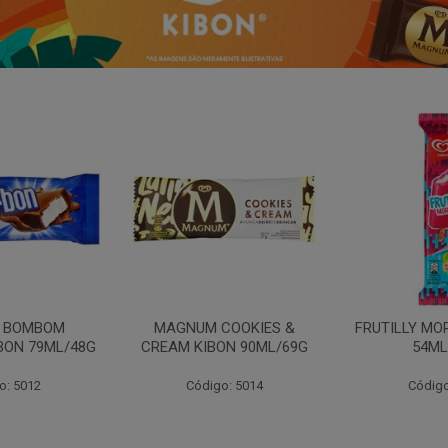
N BOMBOM
MAGNUM COOKIES &
FRUTILLY MO
BON 79ML/48G
CREAM KIBON 90ML/69G
54ML
o: 5012
Código: 5014
Código