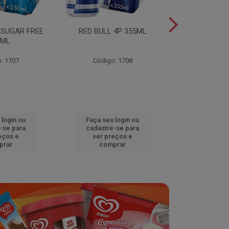
 SUGAR FREE
RED BULL 4P 355ML
RED BULL 4
0ML
TROPICA
: 1707
Código: 1708
Código
 login ou
Faça seu login ou
Faça seu 
-se para
cadastre-se para
cadastre
eços e
ver preços e
ver pr
prar
comprar
comp