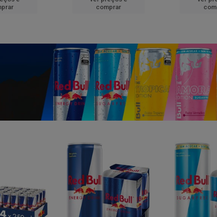
prar
comprar
com