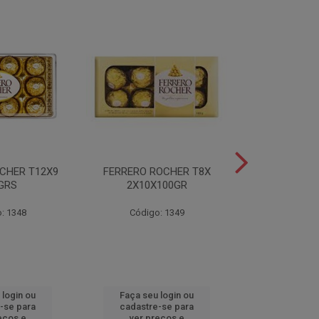
CHER T12X9
FERRERO ROCHER T8X
FERRERO ROC
GRS
2X10X100GR
37,5
: 1348
Código: 1349
Código
 login ou
Faça seu login ou
Faça seu 
-se para
cadastre-se para
cadastre
eços e
ver preços e
ver pr