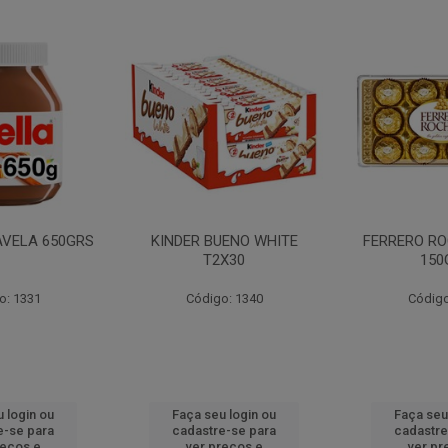
AVELA 650GRS
KINDER BUENO WHITE
FERRERO RO
T2X30
150
o: 1331
Código: 1340
Código
 login ou
Faça seu login ou
Faça seu
e-se para
cadastre-se para
cadastre
reços e
ver preços e
ver pr