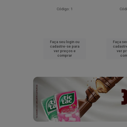
go: 51
Código: 1
Códi
u login ou
Faça seu login ou
Faça seu
e-se para
cadastre-se para
cadastr
reços e
ver preços e
ver p
mprar
comprar
com