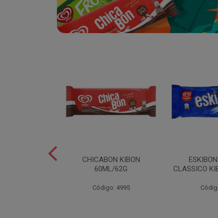
SABOR
CHICABON KIBON
ESKIBO
OCO/FLOCOS
60ML/62G
CLASSICO KI
ON 2L
Código: 4995
Códig
o: 5082