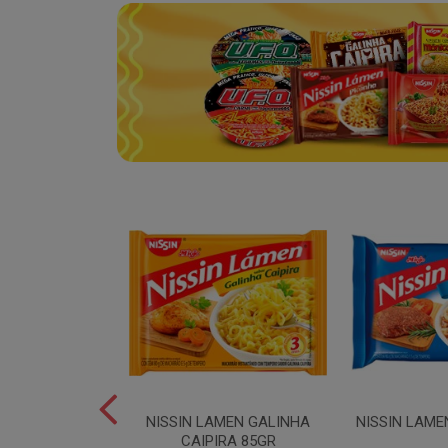
YAKISSOBA
NISSIN LAMEN GALINHA
NISSIN LAME
TADO 500GR
CAIPIRA 85GR