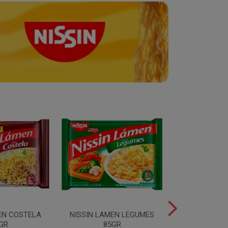
EN COSTELA
NISSIN LAMEN LEGUMES
NISSIN LAM
GR
85GR
85