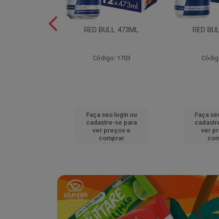
L EDITION
RED BULL 473ML
RED BU
MELAO 250ML
o: 18920
Código: 1703
Códig
u login ou
Faça seu login ou
Faça seu
e-se para
cadastre-se para
cadastr
reços e
ver preços e
ver p
mprar
comprar
com