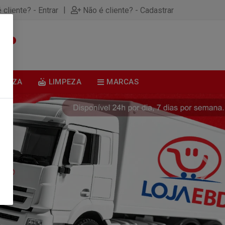
|
 cliente? - Entrar
Não é cliente? - Cadastrar
0
BELEZA
LIMPEZA
MARCAS