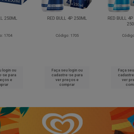
LL 250ML
RED BULL 4P 250ML
RED BULL 4P
25
o: 1704
Código: 1705
Código
 login ou
Faça seu login ou
Faça seu
e-se para
cadastre-se para
cadastre
reços e
ver preços e
ver pr
prar
comprar
com