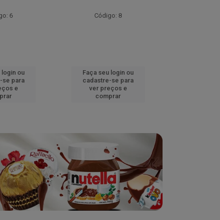
go: 6
Código: 8
Códig
 login ou
Faça seu login ou
Faça seu 
-se para
cadastre-se para
cadastre
eços e
ver preços e
ver pr
prar
comprar
comp