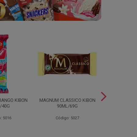
RANGO KIBON
MAGNUM CLASSICO KIBON
MINI ESKIB
/40G
90ML/69G
KIBON 117
: 5016
Código: 5027
Código