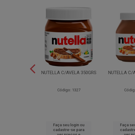
LEI T2X24 40GR
NUTELLA C/AVELA 350GRS
NUTELLA C/
o: 6165
Código: 1327
Códig
u login ou
Faça seu login ou
Faça seu
e-se para
cadastre-se para
cadastr
reços e
ver preços e
ver p