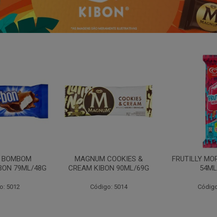
N BOMBOM
MAGNUM COOKIES &
FRUTILLY MO
BON 79ML/48G
CREAM KIBON 90ML/69G
54ML
o: 5012
Código: 5014
Código