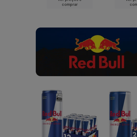
mprar
comprar
com