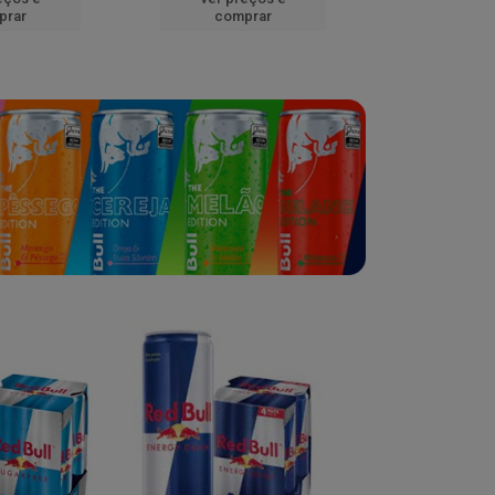
prar
comprar
comp