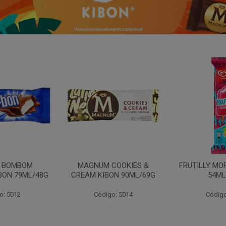
N BOMBOM
MAGNUM COOKIES &
FRUTILLY MO
BON 79ML/48G
CREAM KIBON 90ML/69G
54ML
o: 5012
Código: 5014
Código