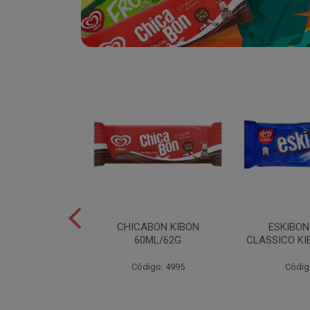
SABOR
CHICABON KIBON
ESKIBO
OCO/FLOCOS
60ML/62G
CLASSICO KI
ON 2L
Código: 4995
Códig
o: 5082