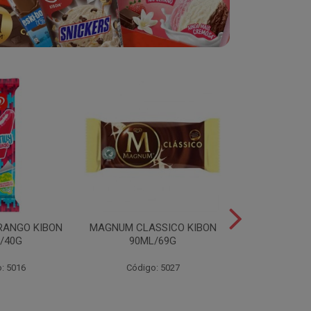
RANGO KIBON
MAGNUM CLASSICO KIBON
MINI ESKIB
/40G
90ML/69G
KIBON 117
: 5016
Código: 5027
Código