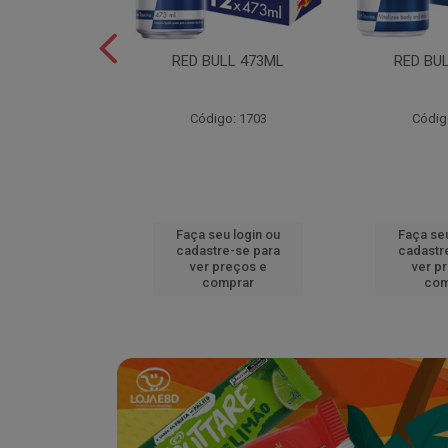
L EDITION
RED BULL 473ML
RED BU
MELAO 250ML
o: 18920
Código: 1703
Códig
u login ou
Faça seu login ou
Faça seu
e-se para
cadastre-se para
cadastr
reços e
ver preços e
ver p
mprar
comprar
com