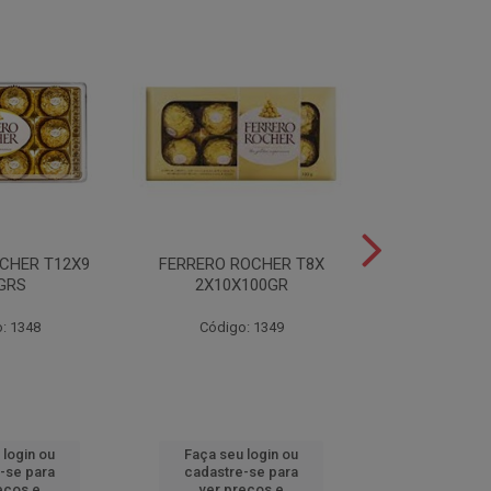
CHER T12X9
FERRERO ROCHER T8X
FERRERO ROC
GRS
2X10X100GR
37,5
: 1348
Código: 1349
Código
 login ou
Faça seu login ou
Faça seu 
-se para
cadastre-se para
cadastre
eços e
ver preços e
ver pr