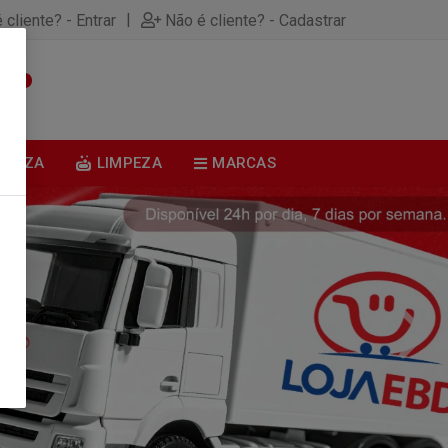
|
 cliente? - Entrar
Não é cliente? - Cadastrar
0
BELEZA
LIMPEZA
MARCAS