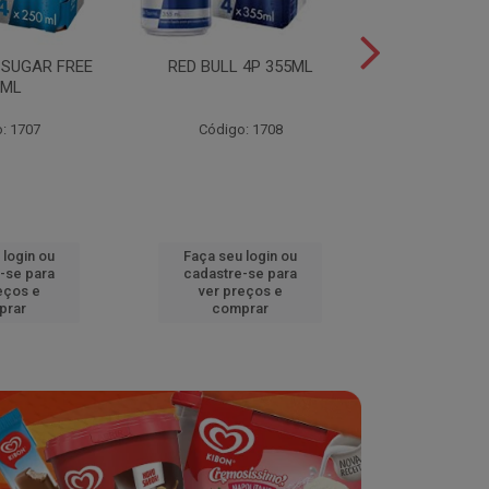
 SUGAR FREE
RED BULL 4P 355ML
RED BULL 4
0ML
TROPICA
: 1707
Código: 1708
Código
 login ou
Faça seu login ou
Faça seu 
-se para
cadastre-se para
cadastre
eços e
ver preços e
ver pr
prar
comprar
comp