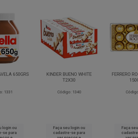
AVELA 650GRS
KINDER BUENO WHITE
FERRERO RO
T2X30
150
o: 1331
Código: 1340
Código
 login ou
Faça seu login ou
Faça seu
e-se para
cadastre-se para
cadastre
reços e
ver preços e
ver pr