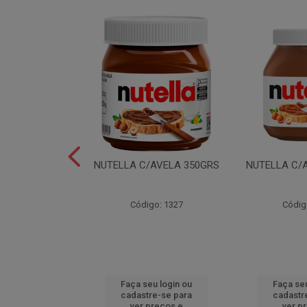
LEI T2X24 40GR
NUTELLA C/AVELA 350GRS
NUTELLA C/
o: 6165
Código: 1327
Códig
u login ou
Faça seu login ou
Faça seu
e-se para
cadastre-se para
cadastr
reços e
ver preços e
ver p