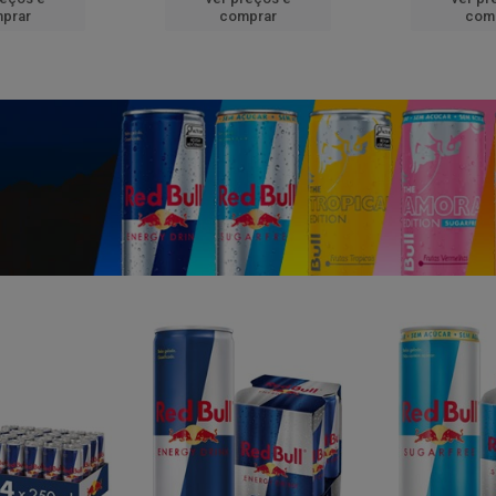
prar
comprar
com