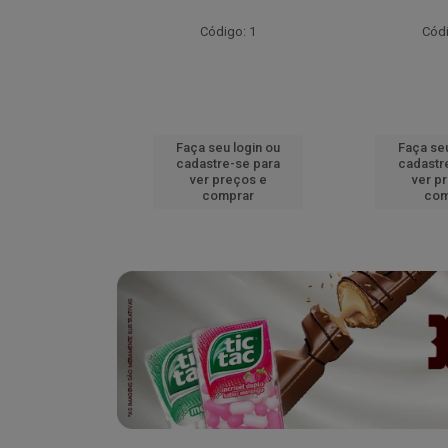
go: 52
Código: 1
Códi
u login ou
Faça seu login ou
Faça seu
e-se para
cadastre-se para
cadastr
reços e
ver preços e
ver p
mprar
comprar
com