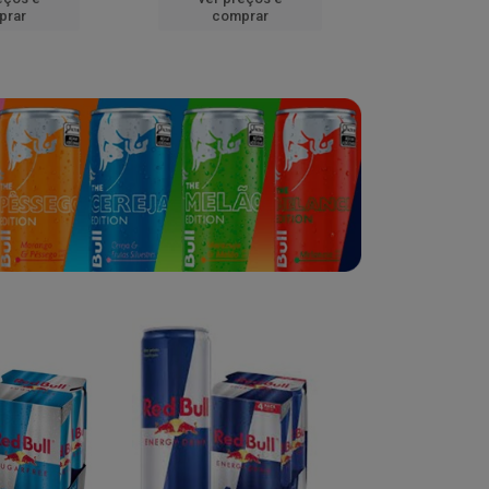
prar
comprar
comp