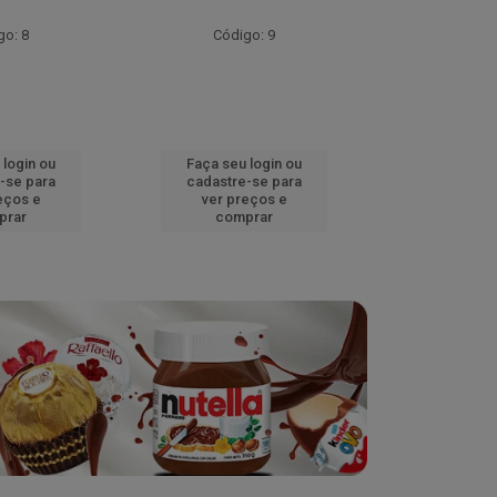
go: 8
Código: 9
Códig
 login ou
Faça seu login ou
Faça seu 
-se para
cadastre-se para
cadastre
eços e
ver preços e
ver pr
prar
comprar
comp