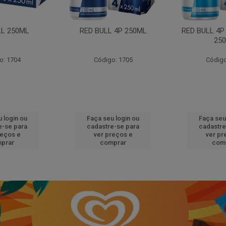
LL 250ML
RED BULL 4P 250ML
RED BULL 4P
25
o: 1704
Código: 1705
Código
 login ou
Faça seu login ou
Faça seu
e-se para
cadastre-se para
cadastre
reços e
ver preços e
ver pr
prar
comprar
com