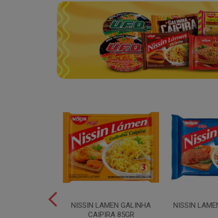
SPAGUETE T5
NISSIN LAMEN GALINHA
NISSIN LAME
00GR
CAIPIRA 85GR