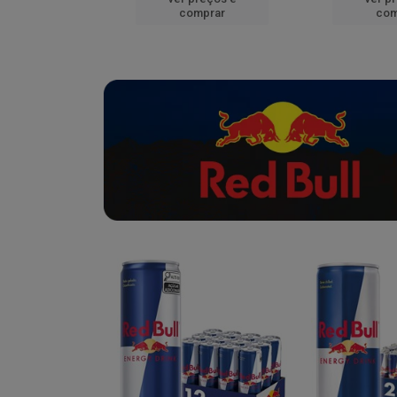
mprar
comprar
com