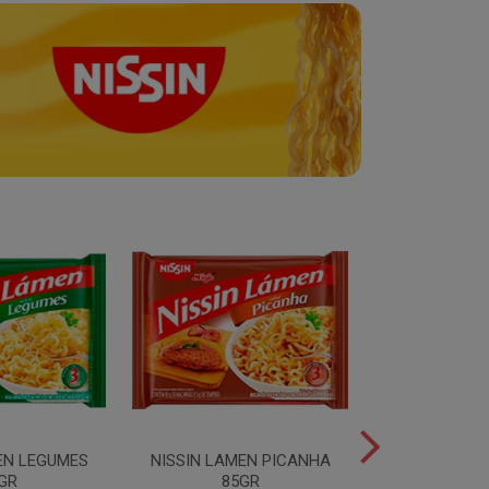
EN LEGUMES
NISSIN LAMEN PICANHA
NISSIN LAMEN
GR
85GR