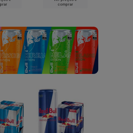
prar
comprar
comp