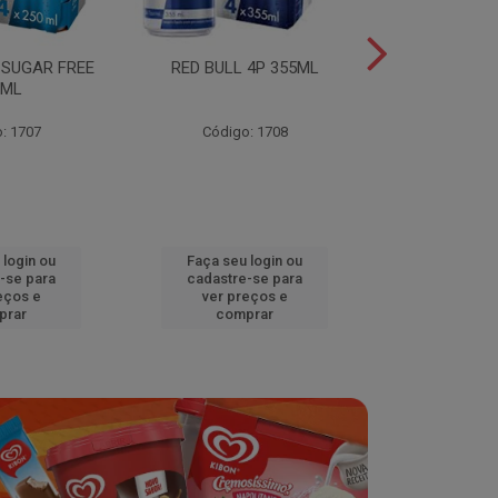
 SUGAR FREE
RED BULL 4P 355ML
RED BULL 4
0ML
TROPICA
: 1707
Código: 1708
Código
 login ou
Faça seu login ou
Faça seu 
-se para
cadastre-se para
cadastre
eços e
ver preços e
ver pr
prar
comprar
comp