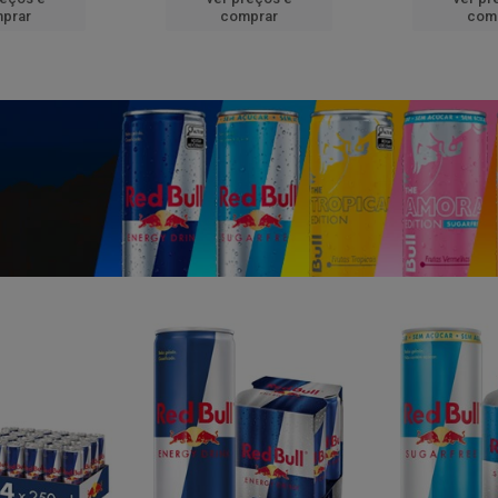
prar
comprar
com