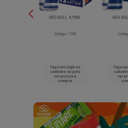
L EDITION
RED BULL 473ML
RED BU
MELAO 250ML
o: 18920
Código: 1703
Códig
u login ou
Faça seu login ou
Faça seu
e-se para
cadastre-se para
cadastr
reços e
ver preços e
ver p
mprar
comprar
com