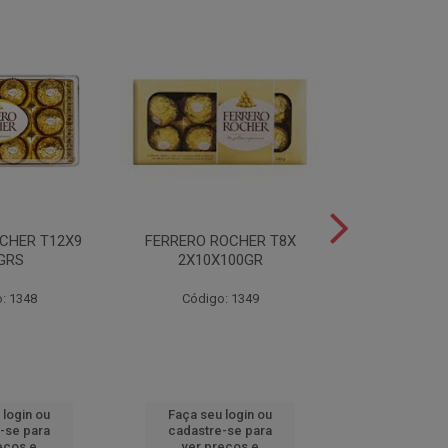
CHER T12X9
FERRERO ROCHER T8X
FERRERO ROC
GRS
2X10X100GR
37,5
: 1348
Código: 1349
Código
 login ou
Faça seu login ou
Faça seu 
-se para
cadastre-se para
cadastre
eços e
ver preços e
ver pr