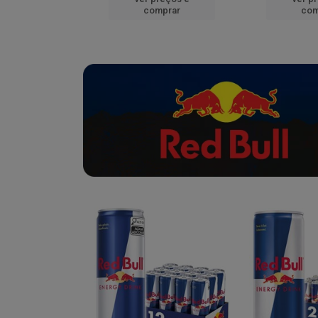
mprar
comprar
com