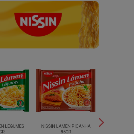
EN LEGUMES
NISSIN LAMEN PICANHA
NISSIN LAMEN
GR
85GR