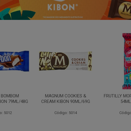
N BOMBOM
MAGNUM COOKIES &
FRUTILLY MO
BON 79ML/48G
CREAM KIBON 90ML/69G
54ML
o: 5012
Código: 5014
Código