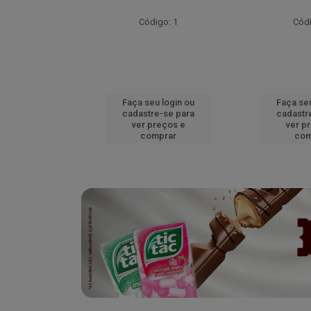
go: 52
Código: 1
Códi
u login ou
Faça seu login ou
Faça seu
e-se para
cadastre-se para
cadastr
reços e
ver preços e
ver p
mprar
comprar
com