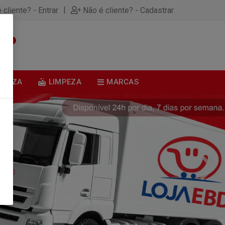
|
 cliente? - Entrar
Não é cliente? - Cadastrar
0
BELEZA
LIMPEZA
MARCAS