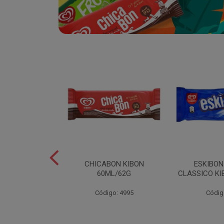
SABOR
CHICABON KIBON
ESKIBO
OCO/FLOCOS
60ML/62G
CLASSICO KI
ON 2L
Código: 4995
Códig
o: 5082