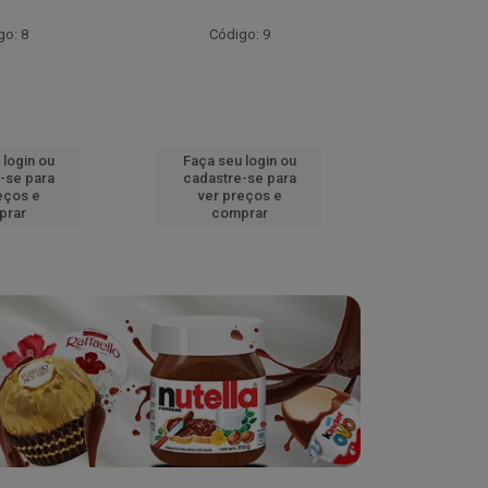
go: 8
Código: 9
Códig
 login ou
Faça seu login ou
Faça seu 
-se para
cadastre-se para
cadastre
eços e
ver preços e
ver pr
prar
comprar
comp