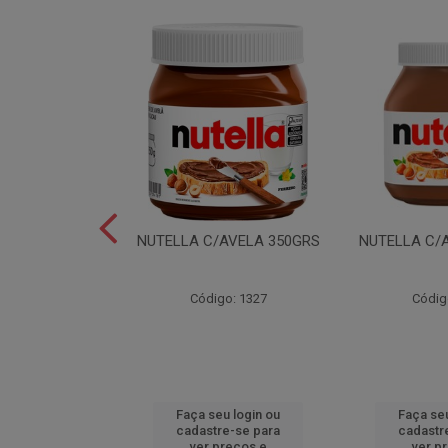
LEI T2X24 40GR
NUTELLA C/AVELA 350GRS
NUTELLA C/
o: 6165
Código: 1327
Códig
u login ou
Faça seu login ou
Faça seu
e-se para
cadastre-se para
cadastr
reços e
ver preços e
ver p