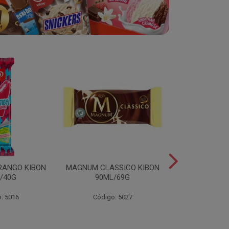
RANGO KIBON
MAGNUM CLASSICO KIBON
MINI ESKIB
/40G
90ML/69G
KIBON 117
: 5016
Código: 5027
Código