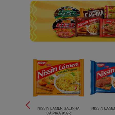
SPAGUETE T5
NISSIN LAMEN GALINHA
NISSIN LAME
00GR
CAIPIRA 85GR