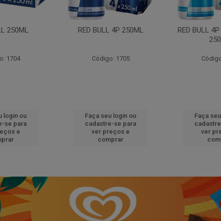
LL 250ML
RED BULL 4P 250ML
RED BULL 4P
25
o: 1704
Código: 1705
Código
 login ou
Faça seu login ou
Faça seu
e-se para
cadastre-se para
cadastre
reços e
ver preços e
ver pr
prar
comprar
com