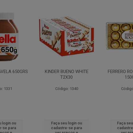
AVELA 650GRS
KINDER BUENO WHITE
FERRERO RO
T2X30
150
o: 1331
Código: 1340
Código
 login ou
Faça seu login ou
Faça seu
e-se para
cadastre-se para
cadastre
reços e
ver preços e
ver pr