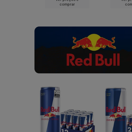
mprar
comprar
com