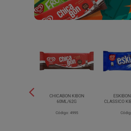
SABOR
CHICABON KIBON
ESKIBO
OCO/FLOCOS
60ML/62G
CLASSICO KI
ON 2L
Código: 4995
Códig
o: 5082