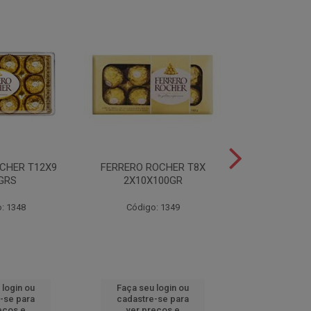
CHER T12X9
FERRERO ROCHER T8X
FERRERO ROC
GRS
2X10X100GR
37,5
: 1348
Código: 1349
Código
 login ou
Faça seu login ou
Faça seu 
-se para
cadastre-se para
cadastre
eços e
ver preços e
ver pr