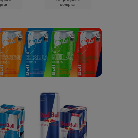
prar
comprar
comp