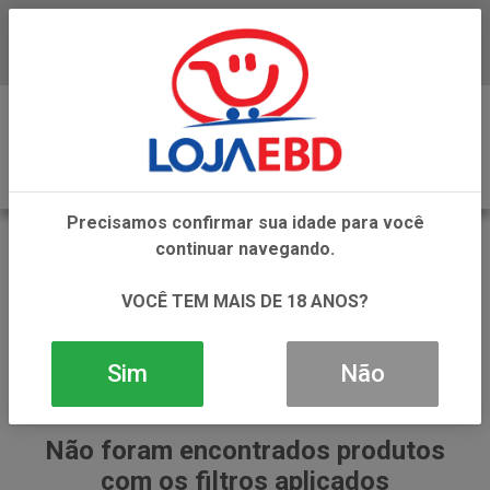
Baixe já nosso APP
0
Precisamos confirmar sua idade para você
ISOTONICO
continuar navegando.
VOLTAR
INÍCIO
ISOTONICO
ISOTONICO
VOCÊ TEM MAIS DE 18 ANOS?
Sim
Não
Não foram encontrados produtos
com os filtros aplicados