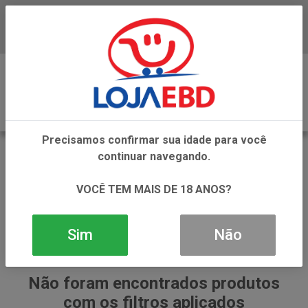
Baixe já nosso APP
0
Precisamos confirmar sua idade para você
VINAGRE BALSAMICO
continuar navegando.
VOLTAR
INÍCIO
VINAGRES
VINAGRE BALSAMICO
VOCÊ TEM MAIS DE 18 ANOS?
Sim
Não
Não foram encontrados produtos
com os filtros aplicados