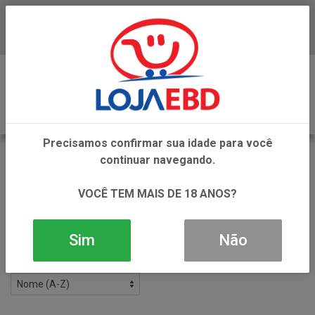
Baixe já nosso APP
0
Precisamos confirmar sua idade para você
MACARRAO INSTANTANEO UFO
continuar navegando.
VOLTAR
INÍCIO
MACARRAO INSTANTANEO
VOCÊ TEM MAIS DE 18 ANOS?
MACARRAO INSTANTANEO UFO
Filtros
Sim
Não
5 produtos ordenados por: