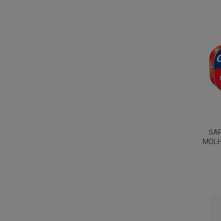
SA
MOLH